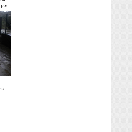
o per
cia