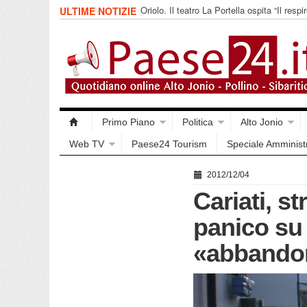
Oriolo. Il teatro La Portella ospita “Il respir
ULTIME NOTIZIE
collettivo 365
Primo Piano
Politica
Alto Jonio
Web TV
Paese24 Tourism
Speciale Amminist
2012/12/04
Cariati, st
panico su v
«abbandona