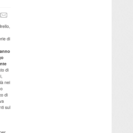
Brello,
rie di
hanno
go
ente
to di
i,
ià nei
no
co di
ava
ti sul
 per