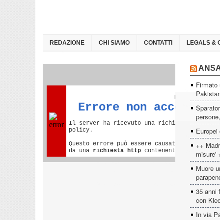
REDAZIONE
CHI SIAMO
CONTATTI
LEGALS & 
ANS
Firmato 
Pakista
Sparator
persone, 
Europei 
++ Madri
misure' 
Muore un
parapen
35 anni 
con Kled
In via P