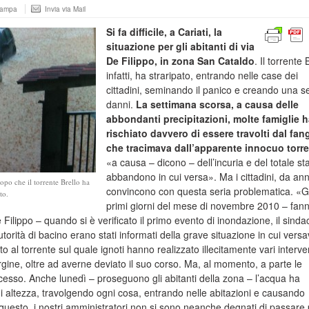
tampa
Invia via Mail
Si fa difficile, a Cariati, la
situazione per gli abitanti di via
De Filippo, in zona San Cataldo
. Il torrente 
infatti, ha straripato, entrando nelle case dei
cittadini, seminando il panico e creando una se
danni.
La settimana scorsa, a causa delle
abbondanti precipitazioni, molte famiglie 
rischiato davvero di essere travolti dal fan
che tracimava dall’apparente innocuo torr
«a causa – dicono – dell’incuria e del totale sta
abbandono in cui versa». Ma i cittadini, da ann
opo che il torrente Brello ha
convincono con questa seria problematica. «G
to.
primi giorni del mese di novembre 2010 – fan
e Filippo – quando si è verificato il primo evento di inondazione, il sinda
’autorità di bacino erano stati informati della grave situazione in cui vers
to al torrente sul quale ignoti hanno realizzato illecitamente vari interven
argine, oltre ad averne deviato il suo corso. Ma, al momento, a parte le
ccesso. Anche lunedì – proseguono gli abitanti della zona – l’acqua ha
i altezza, travolgendo ogni cosa, entrando nelle abitazioni e causando
questo, i nostri amministratori non si sono neanche degnati di passare