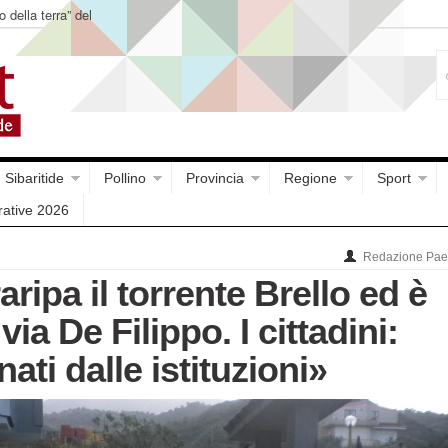
o della terra” del
Sibaritide
Pollino
Provincia
Regione
Sport
rative 2026
Redazione Paes
raripa il torrente Brello ed è
ia De Filippo. I cittadini:
ti dalle istituzioni»