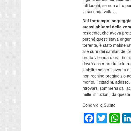
tali luoghi, se non altro p
la seconda volta».
Nel frattempo, serpeggia
stessi abitanti della zo
residente, che aveva prot
perché questi stava erigen
torrente, è stato malmena
alle cure dei sanitari del
brutta vicenda è ora in m
dovrà accertare tutte le r
stabilire se certi lavori a 
non rechino pregiudizio ad 
monte. I cittadini, adesso,
ritrovarsi sommersi dall’a
nelle istituzioni, da quest
Condividilo Subito
Facebook
Twitter
What