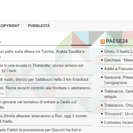
COPYRIGHT
PUBBLICITÀ
A
PAESE24
un patto sulla difesa tra Turchia, Arabia Saudita e
Oriolo. Il teatro 
n
Cerchiara. “Melo
ia in una scuola in Thailandia, uccise almeno sei
Addio a Francesc
22 i feriti
Saracena. Presen
di nuoto, bronzo per Taddeucci nella 3 km knockout
l’emigrazione
d, 'Roma revochi controlli alle frontiere o adotteremo
Trebisacce. Cent
++
reliquia
 giovane nel tentativo di entrare a Ceuta col
Trebisacce. Chiu
dio
“Emozioni”. Un v
fa 20mila albanesi sbarcarono a Bari, oggi il ricordo
i Kadiu
L’universo incan
aolo Fabbri la processione per Guccini tra fiori e