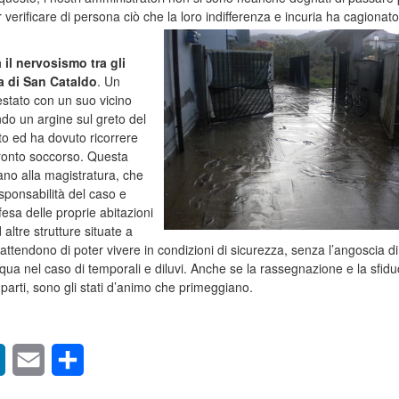
er verificare di persona ciò che la loro indifferenza e incuria ha cagionat
 il nervosismo tra gli
na di San Cataldo
. Un
estato con un suo vicino
do un argine sul greto del
to ed ha dovuto ricorrere
 pronto soccorso. Questa
ano alla magistratura, che
esponsabilità del caso e
difesa delle proprie abitazioni
altre strutture situate a
 attendono di poter vivere in condizioni di sicurezza, senza l’angoscia di
cqua nel caso di temporali e diluvi. Anche se la rassegnazione e la sfidu
e parti, sono gli stati d’animo che primeggiano.
sApp
LinkedIn
Email
Condividi