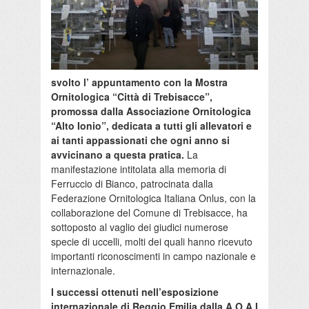
svolto l’ appuntamento con la Mostra
Ornitologica “Città di Trebisacce”,
promossa dalla Associazione Ornitologica
“Alto Ionio”, dedicata a tutti gli allevatori e
ai tanti appassionati che ogni anno si
avvicinano a questa pratica.
La
manifestazione intitolata alla memoria di
Ferruccio di Bianco, patrocinata dalla
Federazione Ornitologica Italiana Onlus, con la
collaborazione del Comune di Trebisacce, ha
sottoposto al vaglio dei giudici numerose
specie di uccelli, molti dei quali hanno ricevuto
importanti riconoscimenti in campo nazionale e
internazionale.
I successi ottenuti nell’esposizione
internazionale di Reggio Emilia dalla A.O.A.I