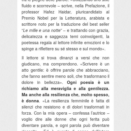
fluido e scorrevole – scrive, nella Prefazione, il
professor Hafez Haidar, pluricandidato al
Premio Nobel per la Letteratura, arabista e
scrittore noto per la traduzione del best seller
“
Le mille e una notte
” – e trattando con grazia,
delicatezza e saggezza temi coinvolgenti, la
poetessa regala al lettore infinite emozioni e lo
spinge a riflettere su sé stesso e sul mondo».
Il lettore si trova dinanzi a versi che non
giudicano, ma comprendono. «Scrivere è un
atto gentile: è offrire parole che abbracciano,
che fanno sentire meno soli, che trasformano il
dolore in bellezza».
Ogni poesia è un
richiamo alla meraviglia e alla gentilezza.
Ma anche alla resilienza che, molto spesso,
è donna
. «La resilienza femminile è fatta di
silenzi che resistono e di dolori trasformati in
forza. Con la mia opera – confessa l’autrice –
voglio dire alle donne che ogni ferita può
diventare parola, e ogni parola può diventare