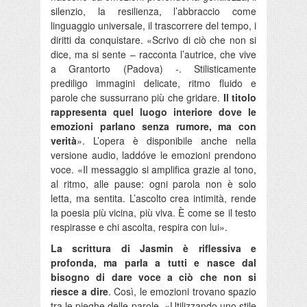
silenzio, la resilienza, l’abbraccio come
linguaggio universale, il trascorrere del tempo, i
diritti da conquistare. «Scrivo di ciò che non si
dice, ma si sente – racconta l’autrice, che vive
a Grantorto (Padova) -. Stilisticamente
prediligo immagini delicate, ritmo fluido e
parole che sussurrano più che gridare.
Il titolo
rappresenta quel luogo interiore dove le
emozioni parlano senza rumore, ma con
verità
». L’opera è disponibile anche nella
versione audio, laddóve le emozioni prendono
voce. «Il messaggio si amplifica grazie al tono,
al ritmo, alle pause: ogni parola non è solo
letta, ma sentita. L’ascolto crea intimità, rende
la poesia più vicina, più viva. È come se il testo
respirasse e chi ascolta, respira con lui».
La scrittura di Jasmin è riflessiva e
profonda, ma parla a tutti e nasce dal
bisogno di dare voce a ciò che non si
riesce a dire
. Così, le emozioni trovano spazio
tra le pieghe delle parole. «Utilizzando uno stile