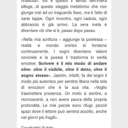
rinascita». Ed è questo il senso dell’intera
silloge, di questo viaggio metaforico che non
giunge mai ad un traguardo fisso, ma è fatto di
varie tappe. Ogni incontro, ogni caduta, ogni
abbraccio è già arrivo. La vera meta è
diventare ciò che si è, passo dopo passo.
«Nella mia scrittura – aggiunge la poetessa –
realtà e mondo onirico si fondono
continuamente. I sogni diventano visioni
concrete e la poesia li trasforma in verità
emotive.
Scrivere è il mio modo di andare
oltre: oltre il visibile, oltre il detto, oltre il
sogno stesso
». Jasmin, infatti, fa dei sogni il
modo più autentico per sentirsi libera nella tela
di emozioni che è la sua vita. «Voglio
trasmettere presenza. Un invito a sentire, a
riconoscersi, a non avere paura della propria
profondità. Le mie parole sono rifugi, piccoli
spazi dove il lettore può sentirsi accolto, anche
nei giorni più fragili».
Condividilo Subito