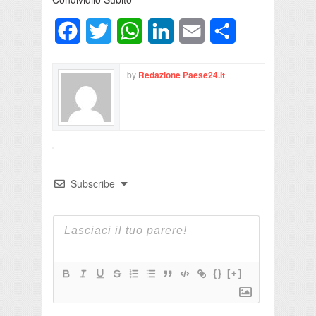
Facebook
Twitter
WhatsApp
LinkedIn
Email
Condividi
by
Redazione Paese24.it
Subscribe
{}
[+]