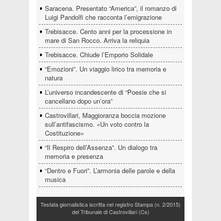
Saracena. Presentato “America”, il romanzo di
Luigi Pandolfi che racconta l’emigrazione
Trebisacce. Cento anni per la processione in
mare di San Rocco. Arriva la reliquia
Trebisacce. Chiude l’Emporio Solidale
“Emozioni”. Un viaggio lirico tra memoria e
natura
L’universo incandescente di “Poesie che si
cancellano dopo un’ora”
Castrovillari, Maggioranza boccia mozione
sull’antifascismo. «Un voto contro la
Costituzione»
“Il Respiro dell’Assenza”. Un dialogo tra
memoria e presenza
“Dentro e Fuori”. L’armonia delle parole e della
musica
Testata giornalistica iscritta nel registro Stampa (n. 2/2015)
del Tribunale di Castrovillari (Cs)