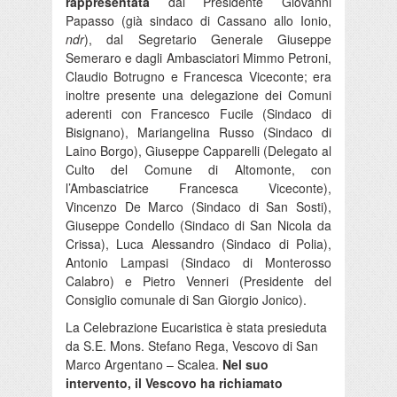
rappresentata
dal Presidente Giovanni
Papasso (già sindaco di Cassano allo Ionio,
ndr
), dal Segretario Generale Giuseppe
Semeraro e dagli Ambasciatori Mimmo Petroni,
Claudio Botrugno e Francesca Viceconte; era
inoltre presente una delegazione dei Comuni
aderenti con Francesco Fucile (Sindaco di
Bisignano), Mariangelina Russo (Sindaco di
Laino Borgo), Giuseppe Capparelli (Delegato al
Culto del Comune di Altomonte, con
l’Ambasciatrice Francesca Viceconte),
Vincenzo De Marco (Sindaco di San Sosti),
Giuseppe Condello (Sindaco di San Nicola da
Crissa), Luca Alessandro (Sindaco di Polia),
Antonio Lampasi (Sindaco di Monterosso
Calabro) e Pietro Venneri (Presidente del
Consiglio comunale di San Giorgio Jonico).
La Celebrazione Eucaristica è stata presieduta
da S.E. Mons. Stefano Rega, Vescovo di San
Marco Argentano – Scalea.
Nel suo
intervento, il Vescovo ha richiamato