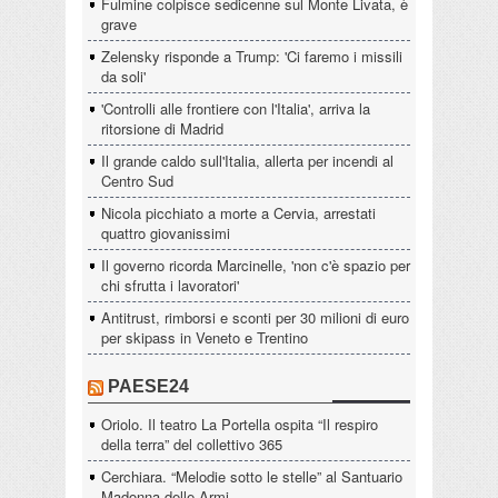
Fulmine colpisce sedicenne sul Monte Livata, è
grave
Zelensky risponde a Trump: 'Ci faremo i missili
da soli'
'Controlli alle frontiere con l'Italia', arriva la
ritorsione di Madrid
Il grande caldo sull'Italia, allerta per incendi al
Centro Sud
Nicola picchiato a morte a Cervia, arrestati
quattro giovanissimi
Il governo ricorda Marcinelle, 'non c'è spazio per
chi sfrutta i lavoratori'
Antitrust, rimborsi e sconti per 30 milioni di euro
per skipass in Veneto e Trentino
PAESE24
Oriolo. Il teatro La Portella ospita “Il respiro
della terra” del collettivo 365
Cerchiara. “Melodie sotto le stelle” al Santuario
Madonna delle Armi