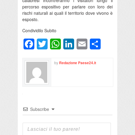
calabresi incontreranno i visitatori lungo il
percorso espositivo per parlare con loro dei
rischi naturali ai quali il territorio dove vivono è
esposto.
Condividilo Subito
Facebook
Twitter
WhatsApp
LinkedIn
Email
Condividi
by
Redazione Paese24.it
Subscribe