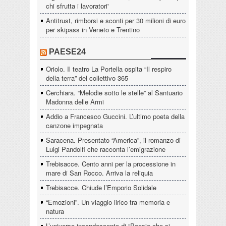
chi sfrutta i lavoratori'
Antitrust, rimborsi e sconti per 30 milioni di euro
per skipass in Veneto e Trentino
PAESE24
Oriolo. Il teatro La Portella ospita “Il respiro
della terra” del collettivo 365
Cerchiara. “Melodie sotto le stelle” al Santuario
Madonna delle Armi
Addio a Francesco Guccini. L’ultimo poeta della
canzone impegnata
Saracena. Presentato “America”, il romanzo di
Luigi Pandolfi che racconta l’emigrazione
Trebisacce. Cento anni per la processione in
mare di San Rocco. Arriva la reliquia
Trebisacce. Chiude l’Emporio Solidale
“Emozioni”. Un viaggio lirico tra memoria e
natura
L’universo incandescente di “Poesie che si