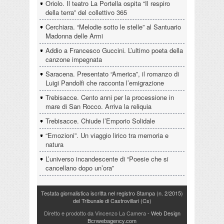
Oriolo. Il teatro La Portella ospita “Il respiro
della terra” del collettivo 365
Cerchiara. “Melodie sotto le stelle” al Santuario
Madonna delle Armi
Addio a Francesco Guccini. L’ultimo poeta della
canzone impegnata
Saracena. Presentato “America”, il romanzo di
Luigi Pandolfi che racconta l’emigrazione
Trebisacce. Cento anni per la processione in
mare di San Rocco. Arriva la reliquia
Trebisacce. Chiude l’Emporio Solidale
“Emozioni”. Un viaggio lirico tra memoria e
natura
L’universo incandescente di “Poesie che si
cancellano dopo un’ora”
Testata giornalistica iscritta nel registro Stampa (n. 2/2015)
del Tribunale di Castrovillari (Cs)
Diretto e prodotto da Vincenzo La Camera
- Web Design
Bcnwebagency.com