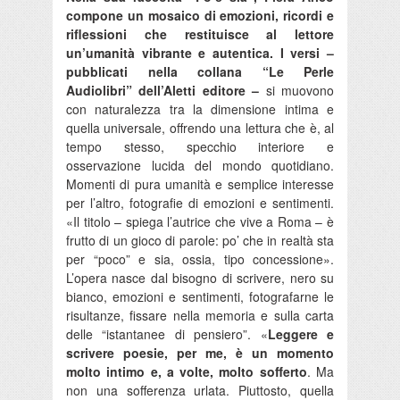
compone un mosaico di emozioni, ricordi e
riflessioni che restituisce al lettore
un’umanità vibrante e autentica. I versi –
pubblicati nella collana “Le Perle
Audiolibri” dell’Aletti editore
–
si muovono
con naturalezza tra la dimensione intima e
quella universale, offrendo una lettura che è, al
tempo stesso, specchio interiore e
osservazione lucida del mondo quotidiano.
Momenti di pura umanità e semplice interesse
per l’altro, fotografie di emozioni e sentimenti.
«Il titolo – spiega l’autrice che vive a Roma – è
frutto di un gioco di parole: po’ che in realtà sta
per “poco” e sia, ossia, tipo concessione».
L’opera nasce dal bisogno di scrivere, nero su
bianco, emozioni e sentimenti, fotografarne le
risultanze, fissare nella memoria e sulla carta
delle “istantanee di pensiero”. «
Leggere e
scrivere poesie, per me, è un momento
molto intimo e, a volte, molto sofferto
. Ma
non una sofferenza urlata. Piuttosto, quella