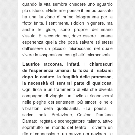
quando la vita sembra chiedere uno sguardo
più disteso. «Nelle mie poesie il tempo passato
ha una funzione di primo fotogramma per la
“foto” finita. I sentimenti, i dolori in genere, ma
anche le gioie, sono proprie dell’umano
vissuto. E, secondo me, deve essere l’umana
esperienza quella che potrà salvare sé stessi
dall’essere un piccolo microcosmo nel quale
vivere in sospensione con gli altri microcosmi».
L’autrice racconta, infatti, i chiaroscuri
dell’esperienza umana: la forza di rialzarsi
dopo le cadute, la fragilità delle promesse,
la necessità di sentirsi parte di qualcosa
.
Ogni lirica è un frammento di vita che diventa
compagno di viaggio, un invito a riconoscersi
nelle pieghe dei sentimenti più sinceri e nelle
vibrazioni della quotidianità. «La poesia –
scrive, nella Prefazione, Cosimo Damiano
Damato, regista e sceneggiatore italiano, attivo
soprattutto nel mondo del teatro – diventa un
rito di connessione, un mezzo per navigare le