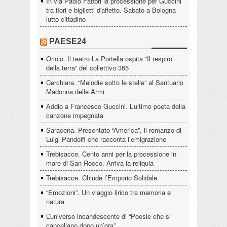
In via Paolo Fabbri la processione per Guccini
tra fiori e biglietti d'affetto. Sabato a Bologna
lutto cittadino
PAESE24
Oriolo. Il teatro La Portella ospita “Il respiro
della terra” del collettivo 365
Cerchiara. “Melodie sotto le stelle” al Santuario
Madonna delle Armi
Addio a Francesco Guccini. L’ultimo poeta della
canzone impegnata
Saracena. Presentato “America”, il romanzo di
Luigi Pandolfi che racconta l’emigrazione
Trebisacce. Cento anni per la processione in
mare di San Rocco. Arriva la reliquia
Trebisacce. Chiude l’Emporio Solidale
“Emozioni”. Un viaggio lirico tra memoria e
natura
L’universo incandescente di “Poesie che si
cancellano dopo un’ora”