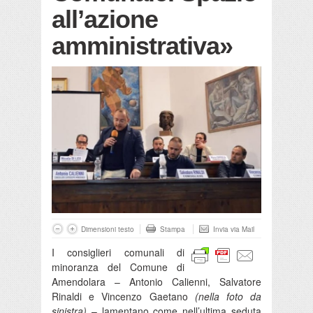
all’azione
amministrativa»
Dimensioni testo
Stampa
Invia via Mail
I consiglieri comunali di
minoranza del Comune di
Amendolara – Antonio Calienni, Salvatore
Rinaldi e Vincenzo Gaetano
(nella foto da
sinistra)
– lamentano come nell’ultima seduta