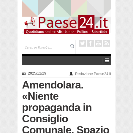
Cerchiara. “Melodie sotto le stelle” al Santuario
Madonna delle Armi
2025/12/29
Redazione Paese24.it
Amendolara.
«Niente
propaganda in
Consiglio
Comunale. Spazio