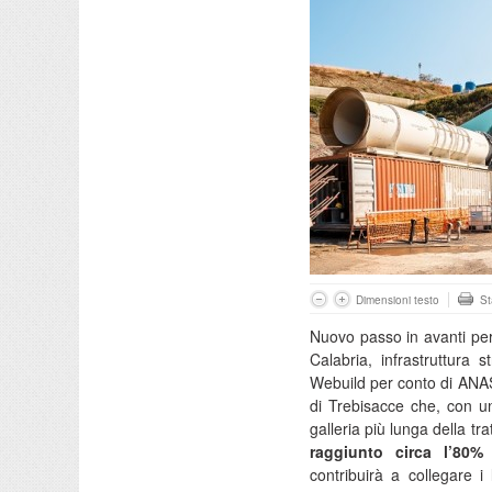
Dimensioni testo
S
Nuovo passo in avanti per
Calabria, infrastruttura s
Webuild per conto di ANAS
di Trebisacce che, con u
galleria più lunga della tra
raggiunto circa l’80
contribuirà a collegare i l