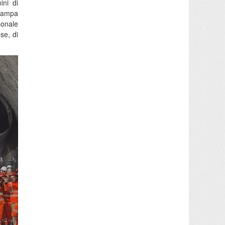
ini di
stampa
sonale
ese, di