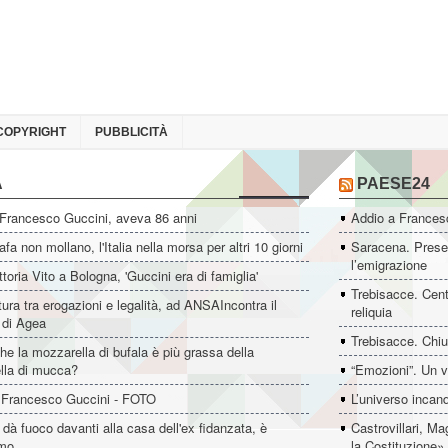
COPYRIGHT
PUBBLICITÀ
A
PAESE24
 Francesco Guccini, aveva 86 anni
Addio a Francesc
fa non mollano, l'Italia nella morsa per altri 10 giorni
Saracena. Presen
l’emigrazione
ttoria Vito a Bologna, 'Guccini era di famiglia'
Trebisacce. Cent
ltura tra erogazioni e legalità, ad ANSAIncontra il
reliquia
e di Agea
Trebisacce. Chiu
he la mozzarella di bufala è più grassa della
lla di mucca?
“Emozioni”. Un v
 Francesco Guccini - FOTO
L’universo incan
dà fuoco davanti alla casa dell'ex fidanzata, è
Castrovillari, M
imo
la Costituzione»