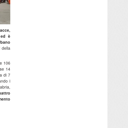
sacce,
 ed è
urbano
 della
le 106
use 14
a di 7
ando i
abria,
uattro
amento