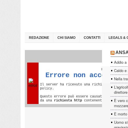
REDAZIONE
CHI SIAMO
CONTATTI
LEGALS & 
ANS
Addio a
Caldo e a
Nella tra
L'agrico
direttor
È vero c
mozzare
È morto
Uomo si 
graviss