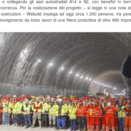
 e collegando gli assi autostradali A14 e A2, con benefici in term
rcorrenza. Per la realizzazione del progetto – si legge in una nota 
e costruzioni – Webuild impiega ad oggi circa 1.200 persone, tra per
coinvolgimento da inizio lavori di una filiera produttiva di oltre 880 impr