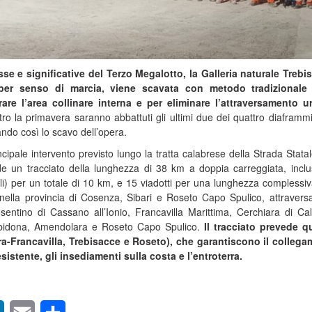
se e significative del Terzo Megalotto, la Galleria naturale Trebi
er senso di marcia, viene scavata con metodo tradizionale
re l’area collinare interna e per eliminare l’attraversamento 
tro la primavera saranno abbattuti gli ultimi due dei quattro diaframmi
ando così lo scavo dell’opera.
incipale intervento previsto lungo la tratta calabrese della Strada Stata
de un tracciato della lunghezza di 38 km a doppia carreggiata, incl
ciali) per un totale di 10 km, e 15 viadotti per una lunghezza complessiv
 nella provincia di Cosenza, Sibari e Roseto Capo Spulico, attravers
sentino di Cassano all’Ionio, Francavilla Marittima, Cerchiara di Cal
Albidona, Amendolara e Roseto Capo Spulico.
Il tracciato prevede q
ara-Francavilla, Trebisacce e Roseto), che garantiscono il colleg
esistente, gli insediamenti sulla costa e l’entroterra.