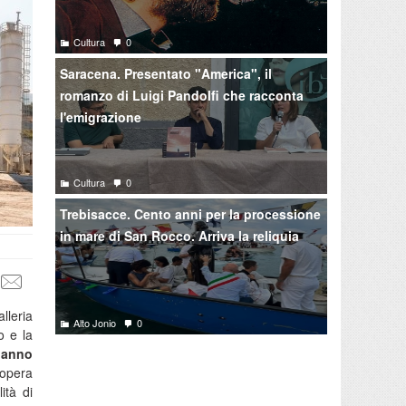
Cultura
0
Saracena. Presentato "America", il
romanzo di Luigi Pandolfi che racconta
l'emigrazione
Cultura
0
Trebisacce. Cento anni per la processione
in mare di San Rocco. Arriva la reliquia
lleria
Alto Jonio
0
o e la
 hanno
’opera
ità di