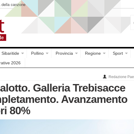
a della canzone
Sibaritide
Pollino
Provincia
Regione
Sport
rative 2026
Redazione Paes
lotto. Galleria Trebisacce
mpletamento. Avanzamento
ori 80%