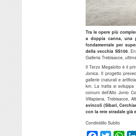
Tra le opere più comples
a doppia canna, una p
fondamentale per supera
della vecchia SS106
. En
Galleria Trebisacce, ultim
Il Terzo Megalotto è il pr
Jonica. Il progetto preve
gallerie (naturali e artifi
km. La tratta si sviluppa
comuni dell’Alto Jonio Co
Villapiana, Trebisacce, 
svincoli (Sibari, Cerchi
con la rete stradale già 
Condividilo Subito