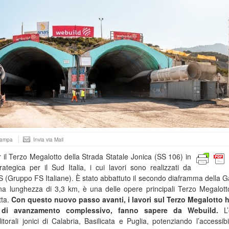
tampa
Invia via Mail
 il Terzo Megalotto della Strada Statale Jonica (SS 106) in
trategica per il Sud Italia, i cui lavori sono realizzati da
 (Gruppo FS Italiane). È stato abbattuto il secondo diaframma della Ga
na lunghezza di 3,3 km, è una delle opere principali Terzo Megalott
tta.
Con questo nuovo passo avanti, i lavori sul Terzo Megalotto
% di avanzamento complessivo, fanno sapere da Webuild.
L
itorali jonici di Calabria, Basilicata e Puglia, potenziando l’accessibil