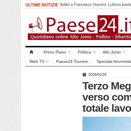
Addio a Francesco Guccini. L’ultimo poet
ULTIME NOTIZIE
impegnata
Primo Piano
Politica
Alto Jonio
Web TV
Paese24 Tourism
Speciale Amminist
2026/01/26
Terzo Mega
verso co
totale lav