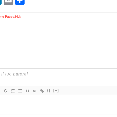
sApp
LinkedIn
Email
Condividi
ne Paese24.it
{}
[+]