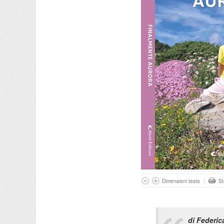
Dimensioni testo
S
di Federic