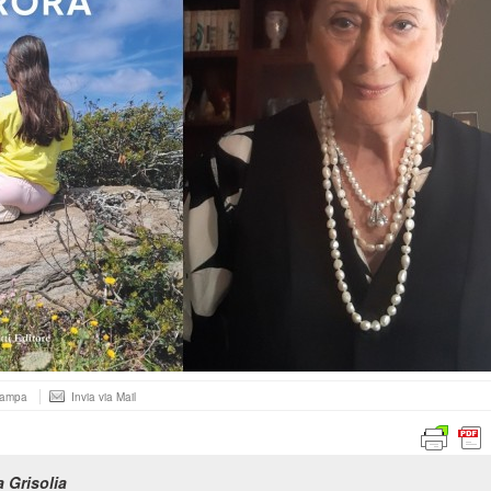
tampa
Invia via Mail
a Grisolia