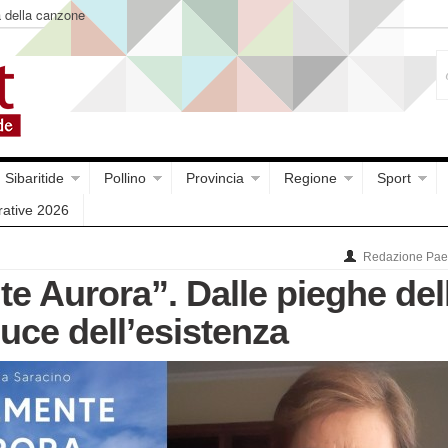
a della canzone
Sibaritide
Pollino
Provincia
Regione
Sport
rative 2026
Redazione Paes
e Aurora”. Dalle pieghe del
 luce dell’esistenza