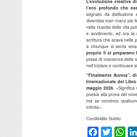
L’evoluzione creativa d
l’eco profondo che es
segnato da disillusione
diventata man mano più li
nella riuscita della vita p
e avvilimento, ed ora la
scrittura che scava nelle 
a chiunque si senta smarr
proprio lì si preparano 
presa di coscienza della 
nell’iniziare e continuare 
“Finalmente Aurora”, di
Internazionale del Libro 
maggio 2026
. «Significa
poesia alla prova del nove,
ma se convinco qualcuno 
infinita».
Condividilo Subito
Facebook
Twitter
What