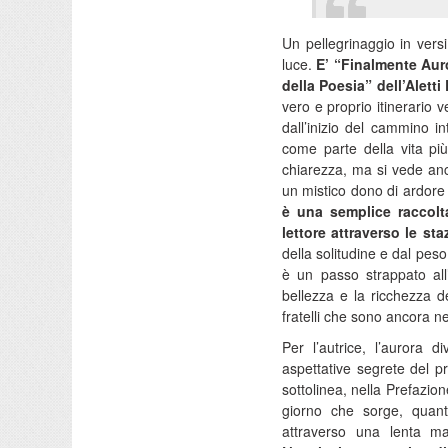
Un pellegrinaggio in versi
luce.
E’ “Finalmente Auro
della Poesia” dell’Aletti
vero e proprio itinerario ve
dall’inizio del cammino i
come parte della vita più
chiarezza, ma si vede anch
un mistico dono di ardore 
è una semplice raccolta
lettore attraverso le st
della solitudine e dal peso
è un passo strappato all
bellezza e la ricchezza d
fratelli che sono ancora ne
Per l’autrice, l’aurora d
aspettative segrete del p
sottolinea, nella Prefazion
giorno che sorge, quanto
attraverso una lenta ma i