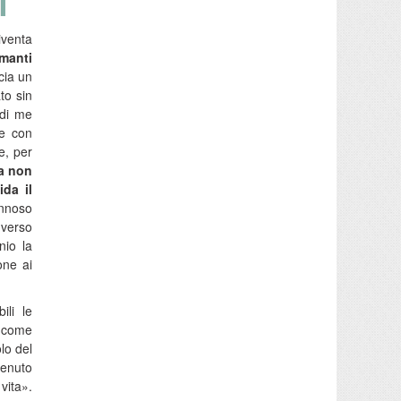
iventa
amanti
cia un
ato sin
 di me
ie con
e, per
a non
ida il
annoso
 verso
nio la
one ai
ili le
, come
lo del
tenuto
vita».