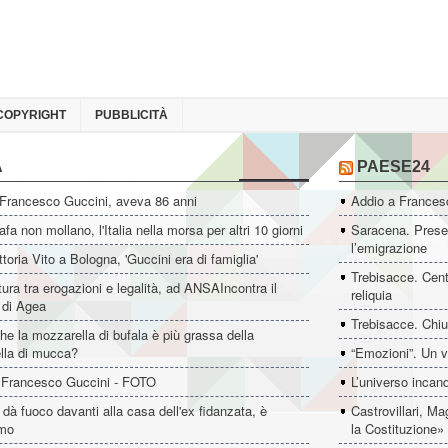
COPYRIGHT
PUBBLICITÀ
A
PAESE24
 Francesco Guccini, aveva 86 anni
Addio a Francesc
fa non mollano, l'Italia nella morsa per altri 10 giorni
Saracena. Presen
l’emigrazione
ttoria Vito a Bologna, 'Guccini era di famiglia'
Trebisacce. Cent
ltura tra erogazioni e legalità, ad ANSAIncontra il
reliquia
e di Agea
Trebisacce. Chiu
he la mozzarella di bufala è più grassa della
lla di mucca?
“Emozioni”. Un v
 Francesco Guccini - FOTO
L’universo incan
dà fuoco davanti alla casa dell'ex fidanzata, è
Castrovillari, M
imo
la Costituzione»