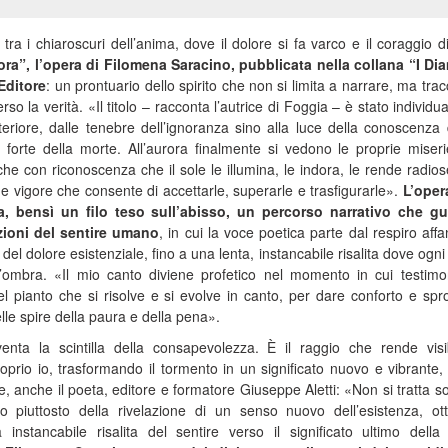
 tra i chiaroscuri dell’anima, dove il dolore si fa varco e il coraggio d
ra”, l’opera di Filomena Saracino, pubblicata nella collana “I Di
 Editore
: un prontuario dello spirito che non si limita a narrare, ma trac
rso la verità. «Il titolo – racconta l’autrice di Foggia – è stato individu
nteriore, dalle tenebre dell’ignoranza sino alla luce della conoscenza
 forte della morte. All’aurora finalmente si vedono le proprie miser
e con riconoscenza che il sole le illumina, le indora, le rende radios
e vigore che consente di accettarle, superarle e trasfigurarle».
L’oper
, bensì un filo teso sull’abisso, un percorso narrativo che gu
azioni del sentire umano
, in cui la voce poetica parte dal respiro aff
 del dolore esistenziale, fino a una lenta, instancabile risalita dove ogni
’ombra. «Il mio canto diviene profetico nel momento in cui testimo
el pianto che si risolve e si evolve in canto, per dare conforto e spr
lle spire della paura e della pena».
iventa la scintilla della consapevolezza. È il raggio che rende visib
roprio io, trasformando il tormento in un significato nuovo e vibrante
e, anche il poeta, editore e formatore Giuseppe Aletti: «Non si tratta so
 piuttosto della rivelazione di un senso nuovo dell’esistenza, ot
nstancabile risalita del sentire verso il significato ultimo della 