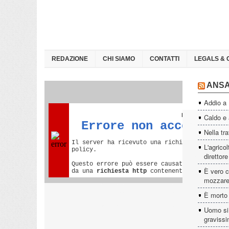
REDAZIONE
CHI SIAMO
CONTATTI
LEGALS & 
ANS
Addio a
Caldo e a
Nella tra
L'agrico
direttor
È vero c
mozzare
È morto
Uomo si 
graviss