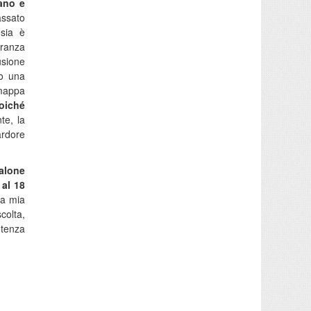
iano e
assato
esia è
eranza
usione
so una
 mappa
oiché
te, la
ardore
Salone
 al 18
la mia
colta,
otenza