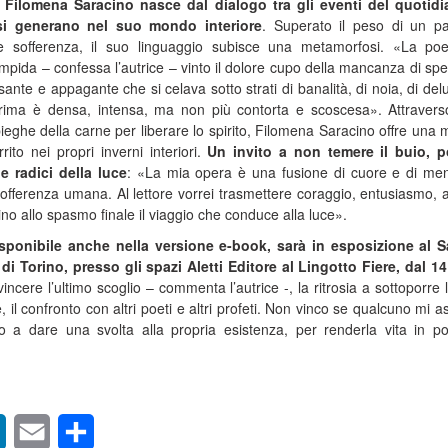
i Filomena Saracino nasce dal dialogo tra gli eventi del quotid
si generano nel suo mondo interiore
. Superato il peso di un p
 e sofferenza, il suo linguaggio subisce una metamorfosi. «La po
mpida – confessa l’autrice – vinto il dolore cupo della mancanza di sp
ulsante e appagante che si celava sotto strati di banalità, di noia, di del
 rima è densa, intensa, ma non più contorta e scoscesa». Attraver
pieghe della carne per liberare lo spirito, Filomena Saracino offre una
ito nei propri inverni interiori.
Un invito a non temere il buio, p
le radici della luce
: «La mia opera è una fusione di cuore e di men
sofferenza umana. Al lettore vorrei trasmettere coraggio, entusiasmo, 
sino allo spasmo finale il viaggio che conduce alla luce».
sponibile anche nella versione e-book, sarà in esposizione al 
di Torino, presso gli spazi Aletti Editore al Lingotto Fiere, dal 14
 vincere l’ultimo scoglio – commenta l’autrice -, la ritrosia a sottoporre 
 il confronto con altri poeti e altri profeti. Non vinco se qualcuno mi as
a dare una svolta alla propria esistenza, per renderla vita in p
sApp
LinkedIn
Email
Condividi