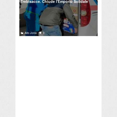
Trebisacce. Chiude l'Emporio Solidale
Alto Jonio
0