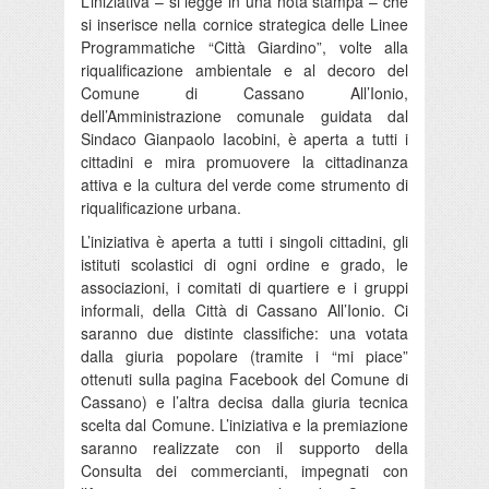
L’iniziativa – si legge in una nota stampa – che
si inserisce nella cornice strategica delle Linee
Programmatiche “Città Giardino”, volte alla
riqualificazione ambientale e al decoro del
Comune di Cassano All’Ionio,
dell’Amministrazione comunale guidata dal
Sindaco Gianpaolo Iacobini, è aperta a tutti i
cittadini e mira promuovere la cittadinanza
attiva e la cultura del verde come strumento di
riqualificazione urbana.
L’iniziativa è aperta a tutti i singoli cittadini, gli
istituti scolastici di ogni ordine e grado, le
associazioni, i comitati di quartiere e i gruppi
informali, della Città di Cassano All’Ionio. Ci
saranno due distinte classifiche: una votata
dalla giuria popolare (tramite i “mi piace”
ottenuti sulla pagina Facebook del Comune di
Cassano) e l’altra decisa dalla giuria tecnica
scelta dal Comune. L’iniziativa e la premiazione
saranno realizzate con il supporto della
Consulta dei commercianti, impegnati con