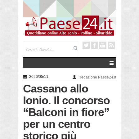
Trebisacce. Cento anni per la processione in mare
di San Rocco. Arriva la reliquia
2026/05/11
Redazione Paese24.it
Cassano allo
Ionio. Il concorso
“Balconi in fiore”
per un centro
storico più