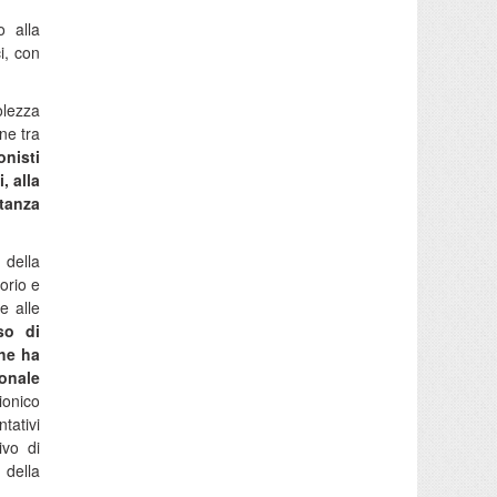
 alla
i, con
olezza
ne tra
onisti
, alla
rtanza
 della
orio e
e alle
rso di
he ha
ionale
ionico
tativi
ivo di
 della