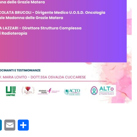
sApp
LinkedIn
Email
Condividi