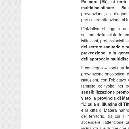
Policoro (Mt), si terrà
multidisciplinare – Sal
prevenzione, alla diagnosi
particolare attenzione al 
L’iniziativa si legge in 
sui temi della salute femm
istituzioni, professionisti s
del settore sanitario e 
prevenzione, alla genet
dell’approccio multidisc
Il convegno – continua la
prevenzione oncologica, del
istituzioni, con l’obietti
famiglie coinvolte nei 
sensibilizzazione prom
visto la provincia di M
“L’Italia si illumina di Ti
e la città di Matera hanno
del territorio, tra cui i
accendere l’attenzione p
vicinanza alle donne che af