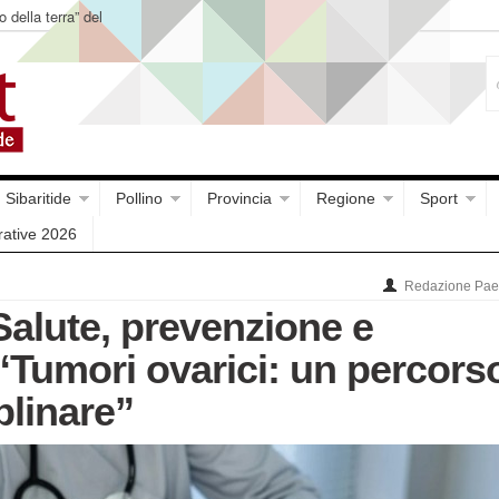
o della terra” del
Sibaritide
Pollino
Provincia
Regione
Sport
rative 2026
Redazione Paes
Salute, prevenzione e
. “Tumori ovarici: un percors
plinare”