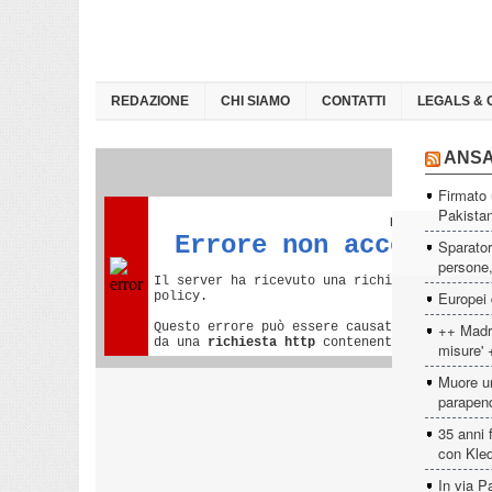
REDAZIONE
CHI SIAMO
CONTATTI
LEGALS & 
ANS
Firmato 
Pakista
Sparator
persone, 
Europei 
++ Madri
misure' 
Muore un
parapen
35 anni 
con Kled
In via P