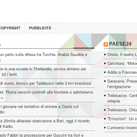
COPYRIGHT
PUBBLICITÀ
A
PAESE24
un patto sulla difesa tra Turchia, Arabia Saudita e
Oriolo. Il teatro 
n
Cerchiara. “Melo
ia in una scuola in Thailandia, uccise almeno sei
Addio a Francesc
22 i feriti
Saracena. Presen
di nuoto, bronzo per Taddeucci nella 3 km knockout
l’emigrazione
d, 'Roma revochi controlli alle frontiere o adotteremo
Trebisacce. Cent
++
reliquia
 giovane nel tentativo di entrare a Ceuta col
Trebisacce. Chiu
dio
“Emozioni”. Un v
fa 20mila albanesi sbarcarono a Bari, oggi il ricordo
i Kadiu
L’universo incan
aolo Fabbri la processione per Guccini tra fiori e