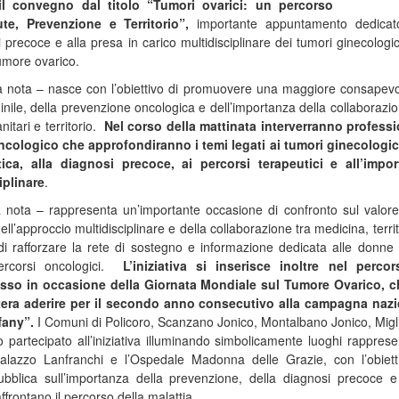
 il convegno dal titolo “Tumori ovarici: un percorso
ute, Prevenzione e Territorio”,
importante appuntamento dedicato
 precoce e alla presa in carico multidisciplinare dei tumori ginecologic
tumore ovarico.
una nota – nasce con l’obiettivo di promuovere una maggiore consapev
inile, della prevenzione oncologica e dell’importanza della collaborazio
anitari e territorio.
Nel corso della mattinata interverranno professi
oncologico che approfondiranno i temi legati ai tumori ginecologici
ica, alla diagnosi precoce, ai percorsi terapeutici e all’impo
iplinare
.
 nota – rappresenta un’importante occasione di confronto sul valore
l’approccio multidisciplinare e della collaborazione tra medicina, territ
vo di rafforzare la rete di sostegno e informazione dedicata alle donne 
percorsi oncologici.
L’iniziativa si inserisce inoltre nel perco
osso in occasione della Giornata Mondiale sul Tumore Ovarico, c
atera aderire per il secondo anno consecutivo alla campagna naz
ffany”.
I Comuni di Policoro, Scanzano Jonico, Montalbano Jonico, Migl
 partecipato all’iniziativa illuminando simbolicamente luoghi rappresen
l Palazzo Lanfranchi e l’Ospedale Madonna delle Grazie, con l’obiett
ubblica sull’importanza della prevenzione, della diagnosi precoce e
frontano il percorso della malattia.