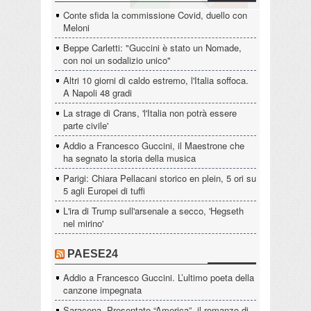
Conte sfida la commissione Covid, duello con
Meloni
Beppe Carletti: "Guccini è stato un Nomade,
con noi un sodalizio unico"
Altri 10 giorni di caldo estremo, l'Italia soffoca.
A Napoli 48 gradi
La strage di Crans, 'l'Italia non potrà essere
parte civile'
Addio a Francesco Guccini, il Maestrone che
ha segnato la storia della musica
Parigi: Chiara Pellacani storico en plein, 5 ori su
5 agli Europei di tuffi
L'ira di Trump sull'arsenale a secco, 'Hegseth
nel mirino'
PAESE24
Addio a Francesco Guccini. L’ultimo poeta della
canzone impegnata
Saracena. Presentato “America”, il romanzo di