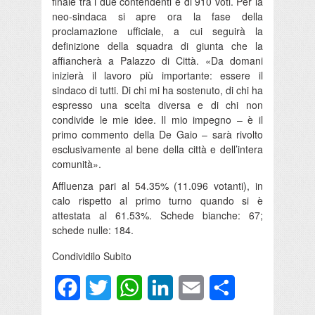
finale tra i due contendenti è di 910 voti. Per la
neo-sindaca si apre ora la fase della
proclamazione ufficiale, a cui seguirà la
definizione della squadra di giunta che la
affiancherà a Palazzo di Città. «Da domani
inizierà il lavoro più importante: essere il
sindaco di tutti. Di chi mi ha sostenuto, di chi ha
espresso una scelta diversa e di chi non
condivide le mie idee. Il mio impegno – è il
primo commento della De Gaio – sarà rivolto
esclusivamente al bene della città e dell’intera
comunità».
Affluenza pari al 54.35% (11.096 votanti), in
calo rispetto al primo turno quando si è
attestata al 61.53%. Schede bianche: 67;
schede nulle: 184.
Condividilo Subito
Facebook
Twitter
WhatsApp
LinkedIn
Email
Condividi