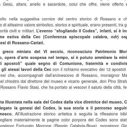
a Gesù, altare, anello e sacerdote, colui che offre, viene offerto
svolto nella suggestiva cornice del centro storico di Rossano e 
 altissimo valore simbolico, storico e spirituale, erano presenti, tra gli 
ità civili e militari.
L’evento “sfogliando il Codex”, infatti, si è in
ione estiva della Cec (Conferenza episcopale calabra,
ndr
) os
esi di Rossano-Cariati.
io greco miniato del VI secolo, riconosciuto Patrimonio Mon
o, opera d’arte sospesa nel tempo, si è potuto ammirare la min
i apostoli” quale segno di Comunione, fraternità e condivis
gli stessi lavori della Cec
con il richiamo evocativo dei 12 apostol
resi che, accompagnati dall’arcivescovo di Rossano, monsignor Ma
 nel chiostro dal direttore del museo e vicario generale, don Pino Straf
Rossano Flavio Stasi, che ha portato ai vescovi il saluto della città, fel
ta illustrata nella sala del Codex dalla vice direttrice del museo, C
iegato la genesi del Codex, la sua storia e il percorso seguit
Unesco.
All’illustrazione storico artistica è seguita la riflessione bibl
ogliare materialmente le pagine color porpora del Codex sono stati
monsignor Fortunato Morrone (Reggio Calabria-Bova), monsignor Gi