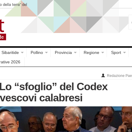
o della terra” del
Sibaritide
Pollino
Provincia
Regione
Sport
rative 2026
Redazione Paes
Lo “sfoglio” del Codex
 vescovi calabresi