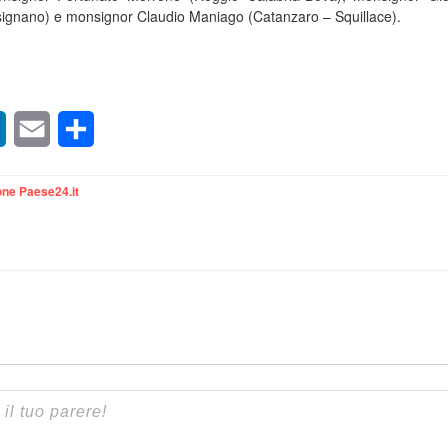
ignano) e monsignor Claudio Maniago (Catanzaro – Squillace).
sApp
LinkedIn
Email
Condividi
ne Paese24.it