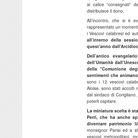
al calice “consegnati” d
distribuisce il dono.
All’incontro, che si è 
rappresentato un momento di
i Vescovi calabresi ed autor
all’interno della sess
quest’anno dall’Arcidioc
Dell’antico evangelar
dell’Umanità dall’Unesc
della “Comunione degl
sentimenti che animano 
sono i 12 vescovi calab
Aloise, sono stati accolti
dal sindaco di Corigliano, 
poterli ospitare.
La miniatura scelta è sta
Perri, che ha anche sp
diventare patrimonio 
monsignor Parisi ed a sf
vescovi metropolitani, 