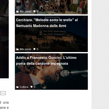
Alto Jonio
0
Cerchiara. "Melodie sotto le stelle" al
Santuario Madonna delle Armi
Alto Jonio
0
Addio a Francesco Guccini. L'ultimo
poeta della canzone impegnata
Cultura
0
ad una
pane e