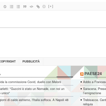
{}
[+]
COPYRIGHT
PUBBLICITÀ
A
PAESE24
ida la commissione Covid, duello con Meloni
Addio a Francesc
rletti: "Guccini è stato un Nomade, con noi un
Saracena. Presen
o unico"
l’emigrazione
giorni di caldo estremo, l'Italia soffoca. A Napoli 48
Trebisacce. Cent
reliquia