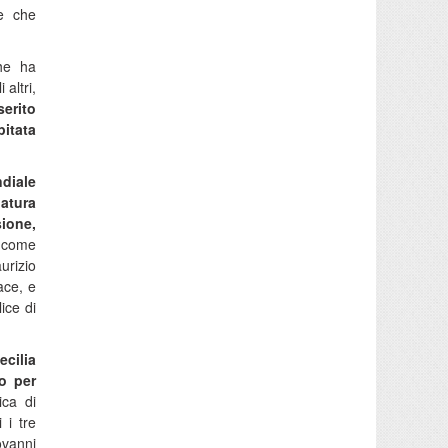
 e che
che ha
altri,
serito
pitata
diale
iatura
ione,
i come
urizio
ace, e
ice di
ecilia
o per
ica di
 i tre
ovanni