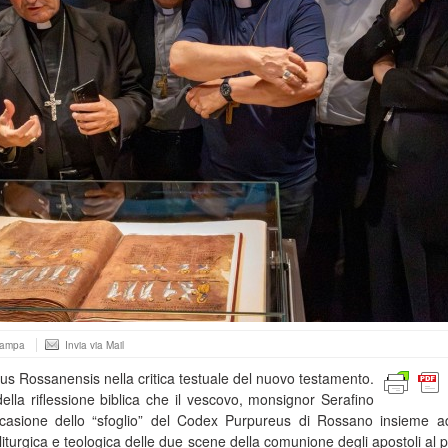
tampa
Invia via Mail
us Rossanensis nella critica testuale del nuovo testamento.
della riflessione biblica che il vescovo, monsignor Serafino
 occasione dello “sfoglio” del Codex Purpureus di Rossano insieme 
liturgica e teologica delle due scene della comunione degli apostoli al 