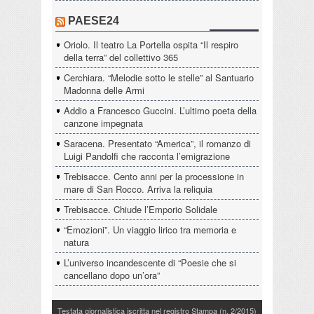
PAESE24
Oriolo. Il teatro La Portella ospita “Il respiro
della terra” del collettivo 365
Cerchiara. “Melodie sotto le stelle” al Santuario
Madonna delle Armi
Addio a Francesco Guccini. L’ultimo poeta della
canzone impegnata
Saracena. Presentato “America”, il romanzo di
Luigi Pandolfi che racconta l’emigrazione
Trebisacce. Cento anni per la processione in
mare di San Rocco. Arriva la reliquia
Trebisacce. Chiude l’Emporio Solidale
“Emozioni”. Un viaggio lirico tra memoria e
natura
L’universo incandescente di “Poesie che si
cancellano dopo un’ora”
Testata giornalistica iscritta nel registro Stampa (n. 2/2015)