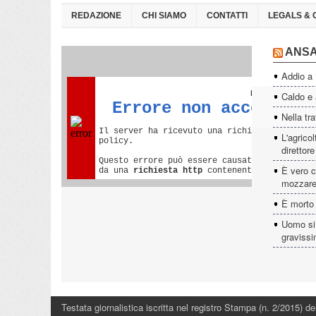
REDAZIONE
CHI SIAMO
CONTATTI
LEGALS & 
ANS
Addio a
Caldo e a
Nella tra
L'agrico
direttor
È vero c
mozzare
È morto
Uomo si 
graviss
Testata giornalistica iscritta nel registro Stampa (n. 2/2015) del