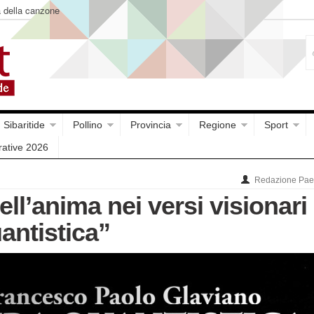
a della canzone
Sibaritide
Pollino
Provincia
Regione
Sport
rative 2026
Redazione Paes
ell’anima nei versi visionari 
antistica”