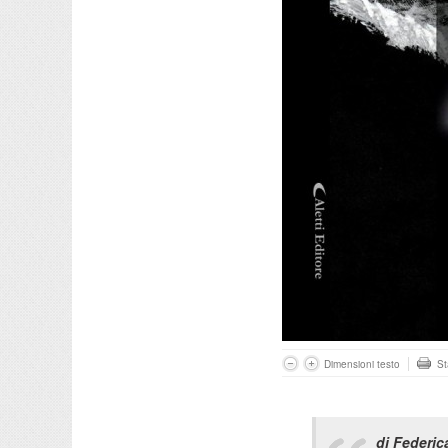
Dimensioni testo
S
di Federic