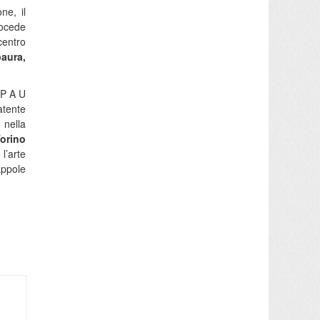
ne, il
rocede
centro
paura,
 P A U
atente
 nella
Torino
l’arte
appole