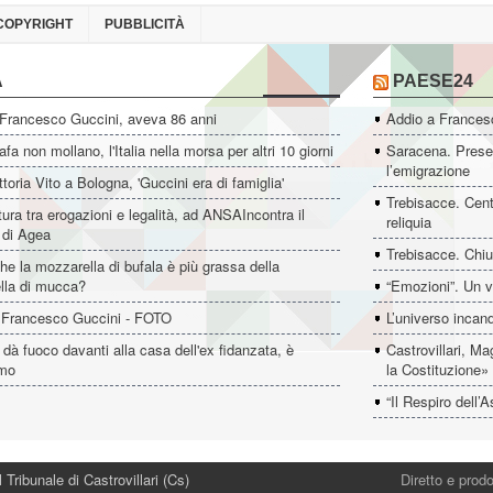
COPYRIGHT
PUBBLICITÀ
A
PAESE24
 Francesco Guccini, aveva 86 anni
Addio a Francesc
fa non mollano, l'Italia nella morsa per altri 10 giorni
Saracena. Presen
l’emigrazione
ttoria Vito a Bologna, 'Guccini era di famiglia'
Trebisacce. Cent
ltura tra erogazioni e legalità, ad ANSAIncontra il
reliquia
e di Agea
Trebisacce. Chiu
he la mozzarella di bufala è più grassa della
lla di mucca?
“Emozioni”. Un v
 Francesco Guccini - FOTO
L’universo incan
dà fuoco davanti alla casa dell'ex fidanzata, è
Castrovillari, M
imo
la Costituzione»
“Il Respiro dell
 Tribunale di Castrovillari (Cs)
Diretto e pro