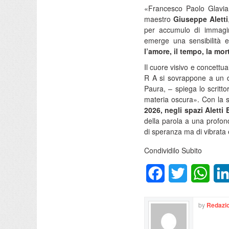
«Francesco Paolo Glaviano
maestro
Giuseppe Aletti
per accumulo di immagini,
emerge una sensibilità 
l’amore, il tempo, la mort
Il cuore visivo e concettua
R A si sovrappone a un di
Paura, – spiega lo scritt
materia oscura». Con la
2026, negli spazi Aletti 
della parola a una profond
di speranza ma di vibrata 
Condividilo Subito
Facebook
Twitter
What
by
Redazio