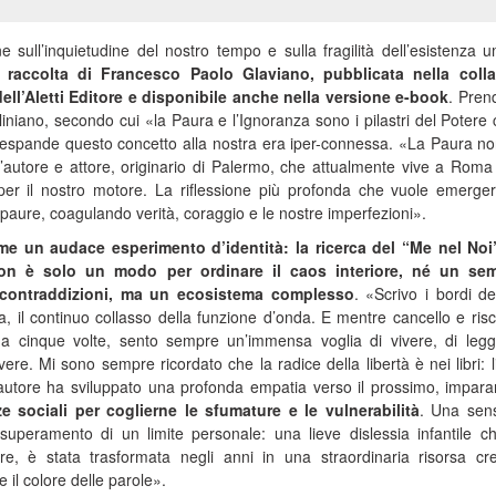
ne sull’inquietudine del nostro tempo e sulla fragilità dell’esistenza 
a raccolta di Francesco Paolo Glaviano, pubblicata nella colla
ell’Aletti Editore e disponibile anche nella versione e-book
. Pre
niano, secondo cui «la Paura e l’Ignoranza sono i pilastri del Potere 
 espande questo concetto alla nostra era iper-connessa. «La Paura n
l’autore e attore, originario di Palermo, che attualmente vive a Rom
er il nostro motore. La riflessione più profonda che vuole emerger
paure, coagulando verità, coraggio e le nostre imperfezioni».
me un audace esperimento d’identità: la ricerca del “Me nel Noi
non è solo un modo per ordinare il caos interiore, né un sem
 contraddizioni, ma un ecosistema complesso
. «Scrivo i bordi de
ta, il continuo collasso della funzione d’onda. E mentre cancello e risc
na cinque volte, sento sempre un’immensa voglia di vivere, di leg
ivere. Mi sono sempre ricordato che la radice della libertà è nei libri: l
, l’autore ha sviluppato una profonda empatia verso il prossimo, impar
e sociali per coglierne le sfumature e le vulnerabilità
. Una sensi
superamento di un limite personale: una lieve dislessia infantile c
re, è stata trasformata negli anni in una straordinaria risorsa cre
 il colore delle parole».