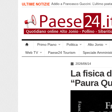
Addio a Francesco Guccini. L’ultimo poet
ULTIME NOTIZIE
impegnata
Primo Piano
Politica
Alto Jonio
Web TV
Paese24 Tourism
Speciale Amminist
2026/06/14
La fisica d
“Paura Qu