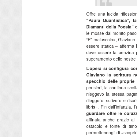
Offre una lucida riflessio
“Paura Quantistica”, l
Diamanti della Poesia” d
le mosse dal monito pasoli
“P” maiuscola», Glaviano
essere statica – afferma 
deve essere la benzina p
superamento delle nostre 
L’opera si configura co
Glaviano la scrittura 
specchio delle proprie
pensieri, la continua scel
rileggevo la stessa pagi
rileggere, scrivere e riscr
libris». Fin dall’infanzia
guardare oltre le corazz
affinata anche grazie al 
ostacolo e fonte di timo
permettendogli di «scoprire