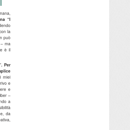
umana,
na “I
ndendo
con la
on può
a – ma
e è il
”. Per
plice
i miei
rivo e
gere e
iber –
ando a
bilità
he, da
ativa,