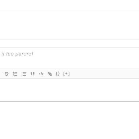
{}
[+]