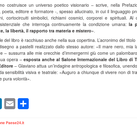
 costruisce un universo poetico visionario – scrive, nella Prefazio
, poeta, editore e formatore -, spesso allucinato, in cui il linguaggio p
 cortocircuiti simbolici, richiami cosmici, corporei e spirituali. Al 
esistenziale che interroga continuamente la condizione umana:
la 
e, la libertà, il rapporto tra materia e mistero
».
le del libro è racchiuso anche nella sua copertina. L’acronimo del titolo
segno a pastelli realizzato dallo stesso autore: «Il mare nero, mia l
ore – sussurra alle mie orecchie d’immergermi giù come un palombaro
 sua opera –
esposta anche al Salone Internazionale del Libro di 
Editore
– Glaviano attua un’indagine antropologica e filosofica, unendo 
a sensibilità visiva e teatrale: «Auguro a chiunque di vivere non di tr
e pura volontà».
sApp
LinkedIn
Email
Condividi
ne Paese24.it