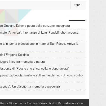
TOP
↑
o Guccini. L’ultimo poeta della canzone impegnata
tato “America”, il romanzo di Luigi Pandolfi che racconta
o anni per la processione in mare di San Rocco. Arriva la
de l’Emporio Solidale
iaggio lirico tra memoria e natura
descente di “Poesie che si cancellano dopo un’ora”
aggioranza boccia mozione sull’antifascismo. «Un voto contro
’Assenza”. Un dialogo tra memoria e presenza
dotto da Vincenzo La Camera
- Web Design Bcnwebagency.com