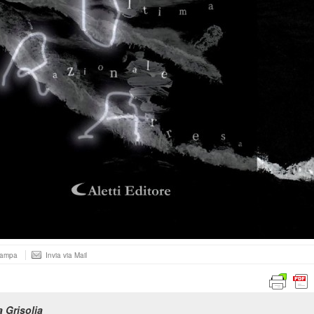
tampa
Invia via Mail
a Grisolia