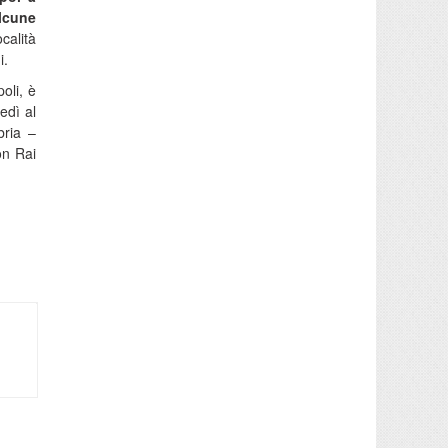
alcune
calità
i.
oli, è
edì al
bria –
on Rai