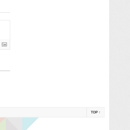
TOP
↑