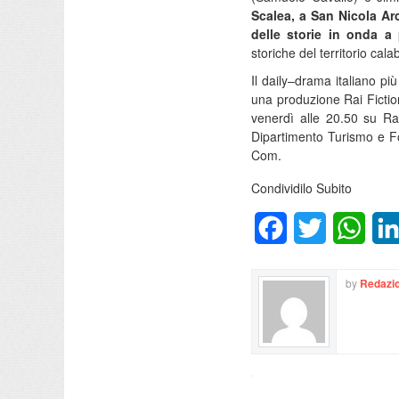
Scalea, a San Nicola Ar
delle storie in onda a 
storiche del territorio cal
Il daily–drama italiano pi
una produzione Rai Fictio
venerdì alle 20.50 su Ra
Dipartimento Turismo e F
Com.
Condividilo Subito
Facebook
Twitter
What
by
Redazio