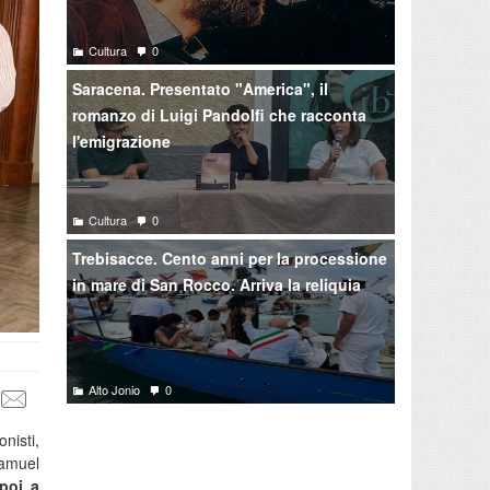
Cultura
0
Saracena. Presentato "America", il
romanzo di Luigi Pandolfi che racconta
l'emigrazione
Cultura
0
Trebisacce. Cento anni per la processione
in mare di San Rocco. Arriva la reliquia
Alto Jonio
0
nisti,
amuel
 poi a