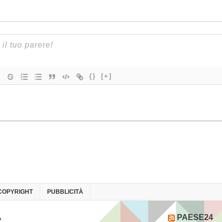
{}
[+]
COPYRIGHT
PUBBLICITÀ
A
PAESE24