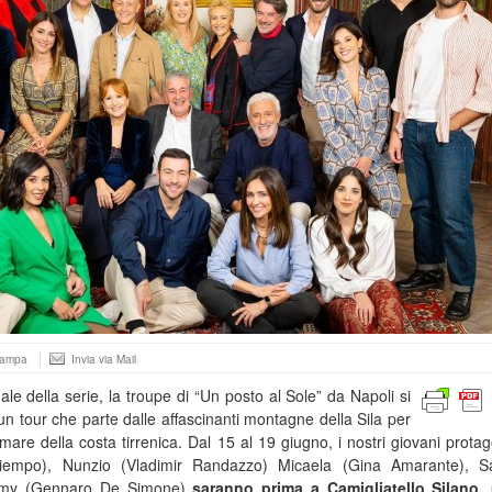
tampa
Invia via Mail
ale della serie, la troupe di “Un posto al Sole” da Napoli si
 un tour che parte dalle affascinanti montagne della Sila per
mare della costa tirrenica. Dal 15 al 19 giugno, i nostri giovani protago
etiempo), Nunzio (Vladimir Randazzo) Micaela (Gina Amarante), S
immy (Gennaro De Simone)
saranno prima a Camigliatello Silano,