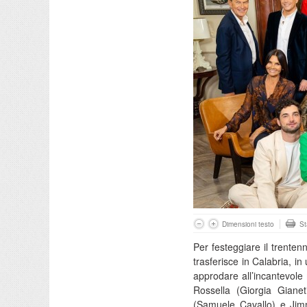
Dimensioni testo
S
Per festeggiare il trentenn
trasferisce in Calabria, in
approdare all’incantevole 
Rossella (Giorgia Gian
(Samuele Cavallo) e J