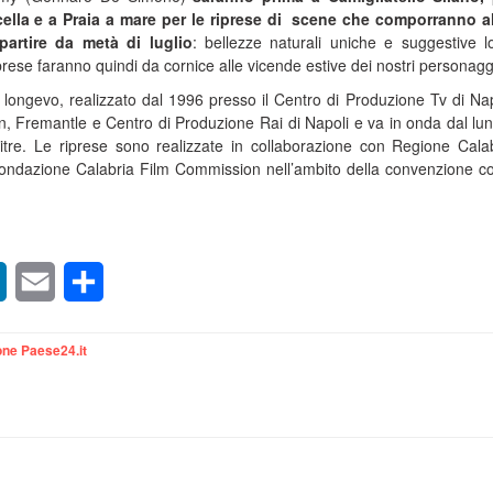
cella e a Praia a mare per le riprese di scene che comporranno 
partire da metà di luglio
: bellezze naturali uniche e suggestive lo
abrese faranno quindi da cornice alle vicende estive dei nostri personagg
ù longevo, realizzato dal 1996 presso il Centro di Produzione Tv di Nap
n, Fremantle e Centro di Produzione Rai di Napoli e va in onda dal lun
itre. Le riprese sono realizzate in collaborazione con Regione Cala
ondazione Calabria Film Commission nell’ambito della convenzione c
sApp
LinkedIn
Email
Condividi
ne Paese24.it