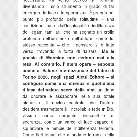
diventando il solo strumento in grado di far
emergere la luce e la speranza». È proprio nel
punto più profondo della solitudine – una
condizione nata dall’inspiegabile indifferenza
dei legami familiari, che ha segnato un crollo
profondo nell’esistenza dell’autore, come lui
stesso racconta – che il pensiero si è fatto
verso, trovando la forza di rialzarsi.
Ma le
poesie di Mormino non cedono mai alla
resa. Al contrario, l’intera opera – esposta
anche al Salone Internazionale del Libro di
Torino 2026, negli spazi Aletti Editore – si
configura come una strenua e quotidiana
difesa del valore sacro della vita
, un dono
da onorare e assaporare nella sua totale
pienezza. Il nucleo centrale che l’autore
desidera trasmettere è l’incrollabile fede in Dio,
vissuta come sorgente inesauribile di
speranza, come un varco di luce capace di
squarciare le nebbie dell’indifferenza terrena.
Come fiori tenaci che affondano le radici nella