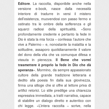
Editore
. La raccolta, disponibile anche nella
versione e-book, nasce dalla necessità
interiore di tradurre in versi il mistero
dell’esistenza, muovendosi con passo fermo e
ostinato tra le ombre della sofferenza e gli
squarci radiosi della spiritualità. «Sono
profondamente credente e pertanto la fede in
Dio è stata la mia forza – confessa l’autore che
vive a Palermo – e, nonostante la malattia e la
solitudine, assaporo quotidianamente il valore
del dono della vita che va comunque difesa e
vissuta in pienezza.
Il Bene che vorrei
trasmettere è proprio la fede in Dio che dà
speranza
». Mormino, da sempre appassionato
cultore della grande tradizione letteraria e
dedito alla poesia fin dalla sua giovinezza,
firma una silloge che si offre al lettore priva di
artifici retorici. Lo stile predilige una chiarezza
espressiva immediata, a tratti narrativa, capace
di stabilire un dialogo diretto e autentico con
chi legge. «L’intera raccolta – scrive, nella