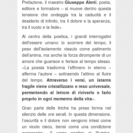
Prefazione, il maestro
Giuseppe Aletti
, poeta,
editore e formatore – si muove dentro questa
tensione che ondeggia tra la caducità e il
desiderio di infinito, tra il dolore e la speranza,
tra il vuoto e la fede».
Al centro della poetica, i grandi interrogativi
dell’essere umano: lo scorrere del tempo, il
peso dell’isolamento vissuto come patimento
dell’anima, ma anche la forza dirompente di un
amore che guarisce e ferisce al tempo stesso.
«La poesia trasforma l’effimero in eterno –
afferma l’autore – sottraendo l’attimo al fluire
del tempo.
Attraverso i versi, un istante
fragile viene cristallizzato e reso universale,
permettendo al lettore di riviverlo e farlo
proprio in ogni momento della vita
».
Gran parte delle liriche ha preso forma nel
silenzio delle ore serali. In questa dimensione,
l’oscurità e il dolore non vengono intesi come
un vicolo cieco, bensì come una condizione
necessaria: «Il verso poetico si illumina,