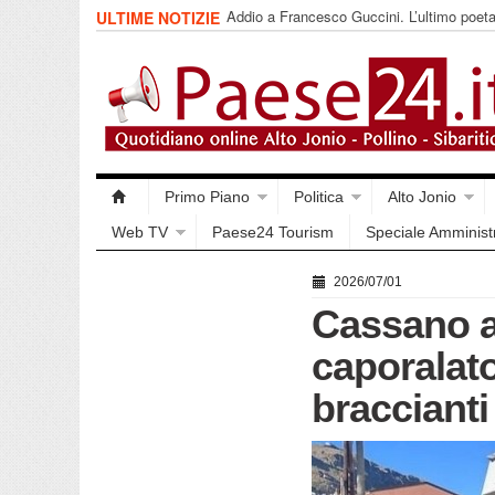
Addio a Francesco Guccini. L’ultimo poet
ULTIME NOTIZIE
impegnata
Primo Piano
Politica
Alto Jonio
Web TV
Paese24 Tourism
Speciale Amminist
2026/07/01
Cassano al
caporalat
braccianti