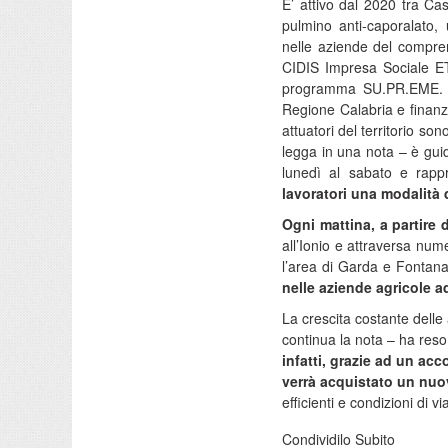
E’ attivo dal 2020 tra Ca
pulmino anti-caporalato, 
nelle aziende del compre
CIDIS Impresa Sociale ETS.
programma SU.PR.EME. 2
Regione Calabria e finanz
attuatori del territorio s
legga in una nota – è gui
lunedì al sabato e rapp
lavoratori una modalità 
Ogni mattina, a partire d
all’Ionio e attraversa numer
l’area di Garda e Fontan
nelle aziende agricole ad
La crescita costante delle 
continua la nota – ha reso
infatti, grazie ad un ac
verrà acquistato un nuo
efficienti e condizioni di v
Condividilo Subito