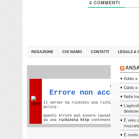
0
COMMENTI
REDAZIONE
CHI SIAMO
CONTATTI
LEGALS & 
ANS
Addio a
Caldo e a
Nella tra
L'agrico
direttor
È vero c
mozzare
È morto