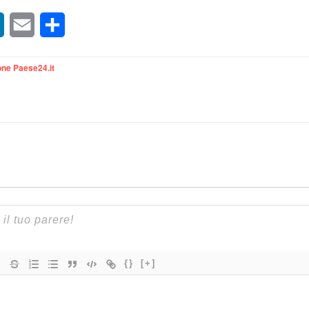
sApp
LinkedIn
Email
Condividi
ne Paese24.it
{}
[+]