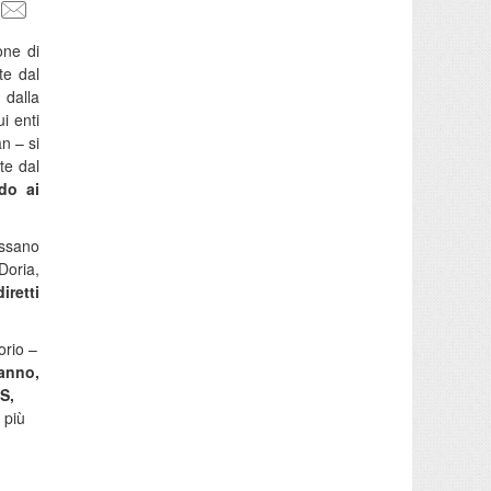
one di
te dal
dalla
i enti
n – si
te dal
ndo ai
assano
 Doria,
iretti
orio –
’anno,
S,
 più