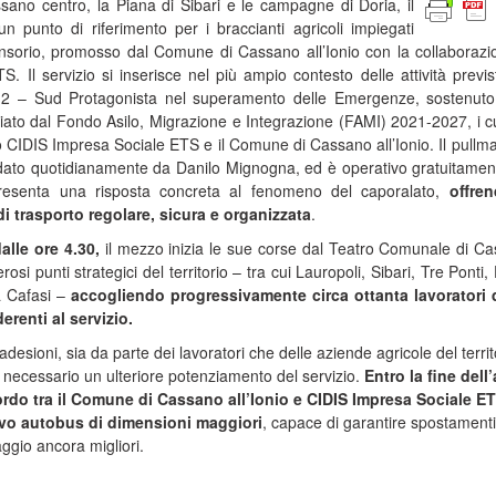
ssano centro, la Piana di Sibari e le campagne di Doria, il
un punto di riferimento per i braccianti agricoli impiegati
nsorio, promosso dal Comune di Cassano all’Ionio con la collaborazi
 Il servizio si inserisce nel più ampio contesto delle attività previs
 – Sud Protagonista nel superamento delle Emergenze, sostenuto 
iato dal Fondo Asilo, Migrazione e Integrazione (FAMI) 2021-2027, i cu
ono CIDIS Impresa Sociale ETS e il Comune di Cassano all’Ionio. Il pullma
dato quotidianamente da Danilo Mignogna, ed è operativo gratuitamen
resenta una risposta concreta al fenomeno del caporalato,
offre
di trasporto regolare, sicura e organizzata
.
alle ore 4.30,
il mezzo inizia le sue corse dal Teatro Comunale di C
osi punti strategici del territorio – tra cui Lauropoli, Sibari, Tre Ponti,
a Cafasi –
accogliendo progressivamente circa ottanta lavoratori d
erenti al servizio.
adesioni, sia da parte dei lavoratori che delle aziende agricole del territ
 necessario un ulteriore potenziamento del servizio.
Entro la fine dell
cordo tra il Comune di Cassano all’Ionio e CIDIS Impresa Sociale ET
vo autobus di dimensioni maggiori
, capace di garantire spostamenti
iaggio ancora migliori.