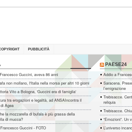
COPYRIGHT
PUBBLICITÀ
A
PAESE24
 Francesco Guccini, aveva 86 anni
Addio a Francesc
fa non mollano, l'Italia nella morsa per altri 10 giorni
Saracena. Presen
l’emigrazione
ttoria Vito a Bologna, 'Guccini era di famiglia'
Trebisacce. Cent
ltura tra erogazioni e legalità, ad ANSAIncontra il
reliquia
e di Agea
Trebisacce. Chiu
he la mozzarella di bufala è più grassa della
lla di mucca?
“Emozioni”. Un v
 Francesco Guccini - FOTO
L’universo incan