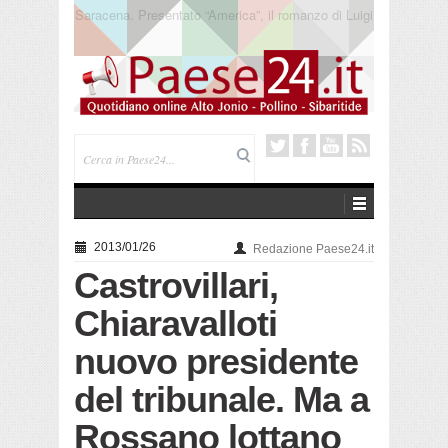
Trebisacce. Cento anni per la processione in mare
di San Rocco. Arriva la reliquia
2013/01/26
Redazione Paese24.it
Castrovillari,
Chiaravalloti
nuovo presidente
del tribunale. Ma a
Rossano lottano