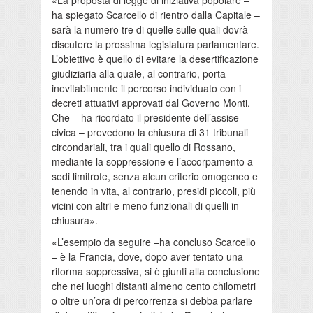
«La proposta di legge di iniziativa popolare –
ha spiegato Scarcello di rientro dalla Capitale –
sarà la numero tre di quelle sulle quali dovrà
discutere la prossima legislatura parlamentare.
L’obiettivo è quello di evitare la desertificazione
giudiziaria alla quale, al contrario, porta
inevitabilmente il percorso individuato con i
decreti attuativi approvati dal Governo Monti.
Che – ha ricordato il presidente dell’assise
civica – prevedono la chiusura di 31 tribunali
circondariali, tra i quali quello di Rossano,
mediante la soppressione e l’accorpamento a
sedi limitrofe, senza alcun criterio omogeneo e
tenendo in vita, al contrario, presidi piccoli, più
vicini con altri e meno funzionali di quelli in
chiusura».
«L’esempio da seguire –ha concluso Scarcello
– è la Francia, dove, dopo aver tentato una
riforma soppressiva, si è giunti alla conclusione
che nei luoghi distanti almeno cento chilometri
o oltre un’ora di percorrenza si debba parlare