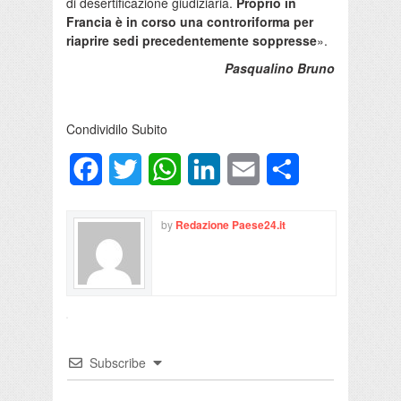
di desertificazione giudiziaria.
Proprio in
Francia è in corso una controriforma per
riaprire sedi precedentemente soppresse
».
Pasqualino Bruno
Condividilo Subito
Facebook
Twitter
WhatsApp
LinkedIn
Email
Condividi
by
Redazione Paese24.it
Subscribe