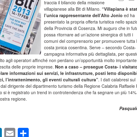
traccia il bilancio della missione
villapianese alla Bit di Milano.
“Villapiana è sta
l’unica rappresentante dell’Alto Jonio
ed ha
presentato la propria offerta turistica nello spazi
della Provincia di Cosenza. Mi auguro che in fut
possa ritornare ad un’azione sinergica di tutti i
comuni del comprensorio per promuovere tutta 
costa jonica cosentina. Serve – secondo Costa-
campagna informativa più dettagliata, per quest
volto agli operatori affinché non perdano un’opportunità molto importante
crescita delle proprie imprese.
Non a caso – prosegue Costa- i visitato
re informazioni sui servizi, le infrastrutture, posti letto disponibil
 l’intrattenimento, gli eventi culturali cultura”
. I dati calabresi sul
ti dal dirigente del dipartimento turismo della Regione Calabria Raffaele 
o si è registrato un trend in controtendenza che fa segnare un più 14%
nostra regione.
Pasquale
sApp
LinkedIn
Email
Condividi