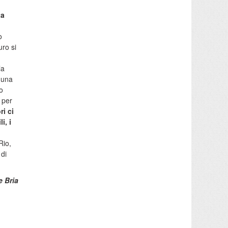
ta
o
uro si
la
 una
o
 per
ri ci
i, i
Rio,
 di
 Bria