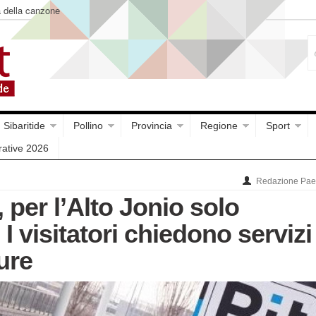
a della canzone
Sibaritide
Pollino
Provincia
Regione
Sport
rative 2026
Redazione Paes
, per l’Alto Jonio solo
 I visitatori chiedono servizi
ture