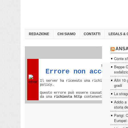
REDAZIONE
CHI SIAMO
CONTATTI
LEGALS & 
ANS
Conte sf
Beppe Ca
sodalizi
Altri 10 
gradi
La strage
Addio a 
storia d
Parigi: C
Europei d