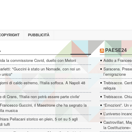
COPYRIGHT
PUBBLICITÀ
A
PAESE24
ida la commissione Covid, duello con Meloni
Addio a Francesc
rletti: "Guccini è stato un Nomade, con noi un
Saracena. Presen
o unico"
l’emigrazione
giorni di caldo estremo, l'Italia soffoca. A Napoli 48
Trebisacce. Cent
reliquia
 di Crans, 'l'Italia non potrà essere parte civile'
Trebisacce. Chiu
Francesco Guccini, il Maestrone che ha segnato la
“Emozioni”. Un v
ella musica
L’universo incan
hiara Pellacani storico en plein, 5 ori su 5 agli
Castrovillari, M
i tuffi
la Costituzione»