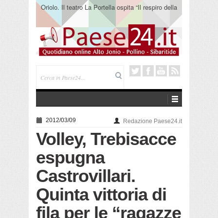
Oriolo. Il teatro La Portella ospita “Il respiro della
terra” del collettivo 365
2012/03/09
Redazione Paese24.it
Volley, Trebisacce
espugna
Castrovillari.
Quinta vittoria di
fila per le “ragazze