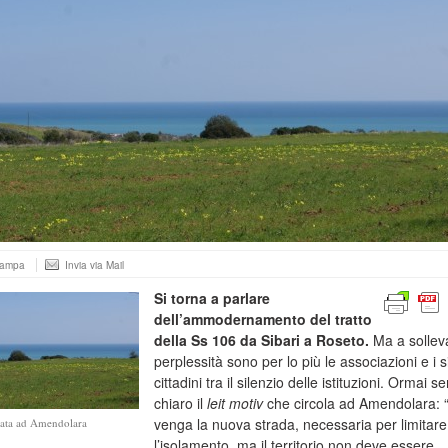
tampa
Invia via Mail
Si torna a parlare
dell’ammodernamento del tratto
della Ss 106 da Sibari a Roseto.
Ma a sollev
perplessità sono per lo più le associazioni e i s
cittadini tra il silenzio delle istituzioni. Ormai 
chiaro il
leit motiv
che circola ad Amendolara: 
venga la nuova strada, necessaria per limitare
iata ad Amendolara
l’isolamento, ma il territorio non deve essere