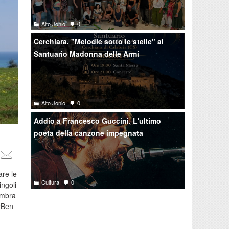
Alto Jonio
0
Cerchiara. "Melodie sotto le stelle" al
Santuario Madonna delle Armi
Alto Jonio
0
Addio a Francesco Guccini. L'ultimo
poeta della canzone impegnata
are le
Cultura
0
ingoli
sembra
“Ben