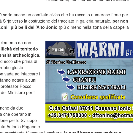
 sorto anche un comitato civico che ha raccolto numerose firme per
à Sirjo verso la costruzione del tracciato in galleria naturale,
per non
coni” più belli dell’Alto Jonio
(più o meno nella zona della cappella
 elemento da non
ficità del territorio
ensità archeologica,
d ecco che prima di
sarebbe giusto
on vada ad intaccare i
 fanno notare alcuni
il professor Rocco
 del Ministero per i
 anche da due
a che operano in
zione per lo Sviluppo
dente Antonio Pagano e
con presidente Vincenzo Laschera,
le quali hanno provveduto a