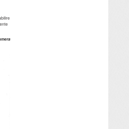
bilire
mente
amera