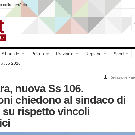
o della terra” del
Sibaritide
Pollino
Provincia
Regione
Sport
rative 2026
Redazione Paes
a, nuova Ss 106.
oni chiedono al sindaco di
 su rispetto vincoli
ici