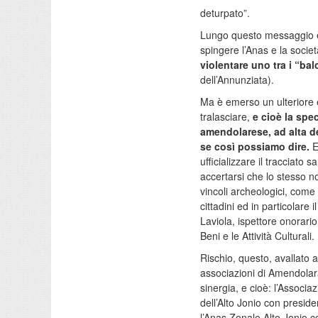
deturpato”.
Lungo questo messaggio è
spingere l’Anas e la societ
violentare uno tra i “bal
dell’Annunziata).
Ma è emerso un ulteriore
tralasciare,
e cioè la speci
amendolarese, ad alta d
se così possiamo dire.
E
ufficializzare il tracciato 
accertarsi che lo stesso n
vincoli archeologici, come
cittadini ed in particolare 
Laviola, ispettore onorario
Beni e le Attività Culturali.
Rischio, questo, avallato
associazioni di Amendolar
sinergia, e cioè: l’Associa
dell’Alto Jonio con presi
l’Anas Zonale Alto Jonio 