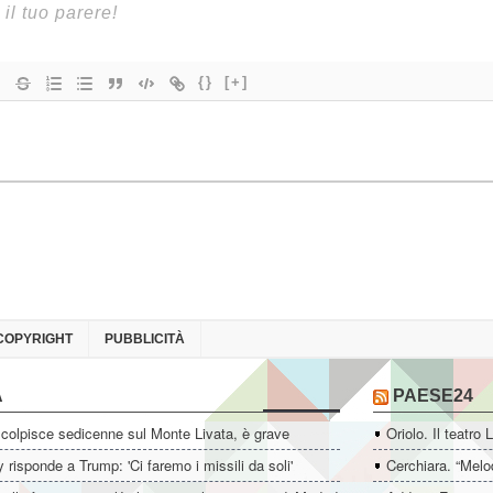
{}
[+]
COPYRIGHT
PUBBLICITÀ
A
PAESE24
colpisce sedicenne sul Monte Livata, è grave
Oriolo. Il teatro 
 risponde a Trump: 'Ci faremo i missili da soli'
Cerchiara. “Melo