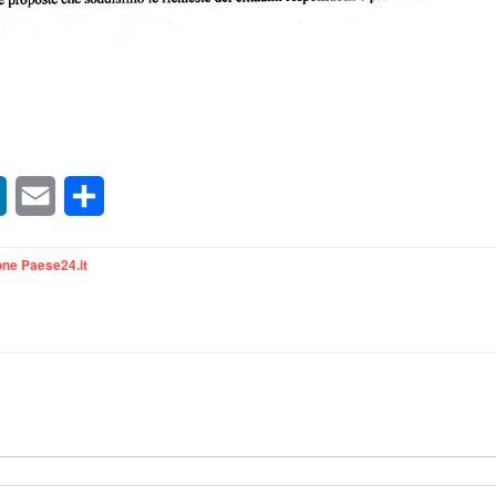
sApp
LinkedIn
Email
Condividi
ne Paese24.it