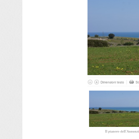
Dimensioni testo
S
Il pianoro dell’Annunz