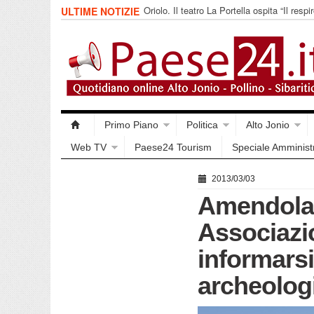
Oriolo. Il teatro La Portella ospita “Il respir
ULTIME NOTIZIE
collettivo 365
Primo Piano
Politica
Alto Jonio
Web TV
Paese24 Tourism
Speciale Amminist
2013/03/03
Amendolar
Associazi
informarsi
archeolog