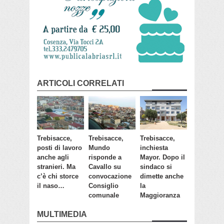
ARTICOLI CORRELATI
Trebisacce,
Trebisacce,
Trebisacce,
posti di lavoro
Mundo
inchiesta
anche agli
risponde a
Mayor. Dopo il
stranieri. Ma
Cavallo su
sindaco si
c’è chi storce
convocazione
dimette anche
il naso…
Consiglio
la
comunale
Maggioranza
MULTIMEDIA