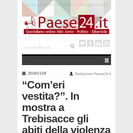
Saracena. Presentato “America”, il romanzo di Luigi
Pandolfi che racconta l’emigrazione
2018/11/26
Redazione Paese24.it
“Com’eri
vestita?”. In
mostra a
Trebisacce gli
abiti della violenza