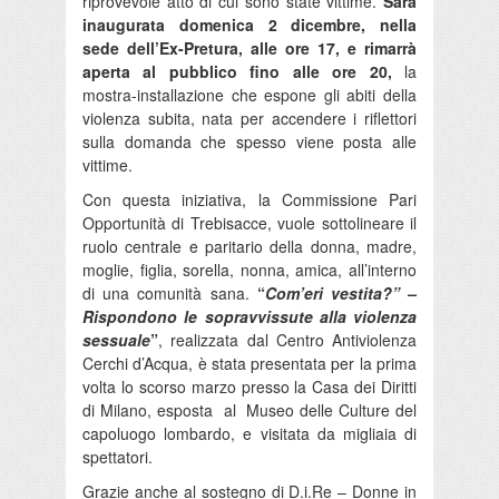
riprovevole atto di cui sono state vittime.
Sarà
inaugurata domenica 2 dicembre, nella
sede dell’Ex-Pretura, alle ore 17, e rimarrà
aperta al pubblico fino alle ore 20,
la
mostra-installazione che espone gli abiti della
violenza subita, nata per accendere i riflettori
sulla domanda che spesso viene posta alle
vittime.
Con questa iniziativa, la Commissione Pari
Opportunità di Trebisacce, vuole sottolineare il
ruolo centrale e paritario della donna, madre,
moglie, figlia, sorella, nonna, amica, all’interno
di una comunità sana.
“
Com’eri vestita?” –
Rispondono le sopravvissute alla violenza
sessuale
”
, realizzata dal Centro Antiviolenza
Cerchi d’Acqua, è stata presentata per la prima
volta lo scorso marzo presso la Casa dei Diritti
di Milano, esposta al Museo delle Culture del
capoluogo lombardo, e visitata da migliaia di
spettatori.
Grazie anche al sostegno di D.i.Re – Donne in