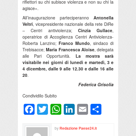
riflettori su chi subisce violenza e non su chi la
agisce».
All’inaugurazione parteciperanno
Antonella
Veltri
, vicepresidente nazionale della rete DiRe
– Centri antiviolenza;
Cinzia Gullace
,
operatrice di Accoglienza Centri Antiviolenza-
Roberta Lanzino;
Franco Mundo
, sindaco di
Trebisacce;
Maria Francesca Aloise
, delegata
alle Pari Opportunità.
La mostra sarà
visitabile nei giorni di lunedì e martedì, 3 e
4 dicembre, dalle 9 alle 12.30 e dalle 16 alle
20
.
Federica Grisolia
Condividilo Subito
Facebook
Twitter
WhatsApp
LinkedIn
Email
Condividi
by
Redazione Paese24.it