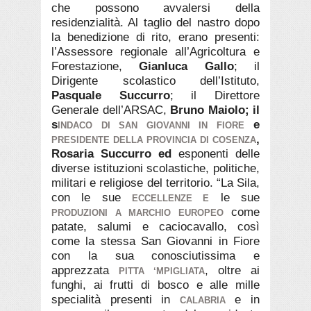
che possono avvalersi della
residenzialità.
Al taglio del nastro dopo
la benedizione di rito, erano presenti:
l’Assessore regionale all’Agricoltura e
Forestazione,
Gianluca Gallo
; il
Dirigente scolastico dell’Istituto,
Pasquale Succurro
; il Direttore
Generale dell’ARSAC,
Bruno Maiolo; il
s
e
INDACO DI SAN GIOVANNI IN FIORE
,
PRESIDENTE DELLA PROVINCIA DI COSENZA
Rosaria Succurro ed
esponenti delle
diverse istituzioni scolastiche, politiche,
militari e religiose del territorio.
“La Sila,
con le sue
le sue
ECCELLENZE E
come
PRODUZIONI A MARCHIO EUROPEO
patate, salumi e caciocavallo, così
come la stessa San Giovanni in Fiore
con la sua conosciutissima e
apprezzata
, oltre ai
PITTA ‘MPIGLIATA
funghi, ai frutti di bosco e alle mille
specialità presenti in
e in
CALABRIA