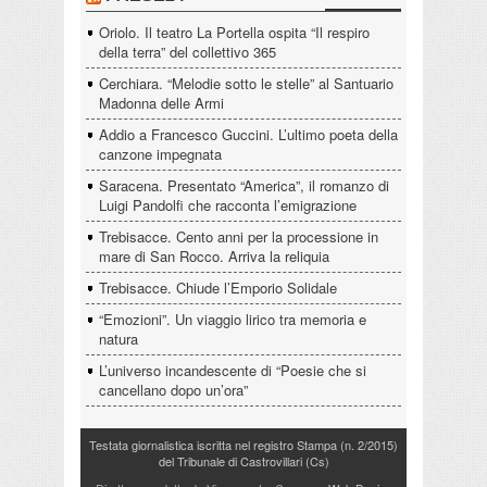
Oriolo. Il teatro La Portella ospita “Il respiro
della terra” del collettivo 365
Cerchiara. “Melodie sotto le stelle” al Santuario
Madonna delle Armi
Addio a Francesco Guccini. L’ultimo poeta della
canzone impegnata
Saracena. Presentato “America”, il romanzo di
Luigi Pandolfi che racconta l’emigrazione
Trebisacce. Cento anni per la processione in
mare di San Rocco. Arriva la reliquia
Trebisacce. Chiude l’Emporio Solidale
“Emozioni”. Un viaggio lirico tra memoria e
natura
L’universo incandescente di “Poesie che si
cancellano dopo un’ora”
Testata giornalistica iscritta nel registro Stampa (n. 2/2015)
del Tribunale di Castrovillari (Cs)