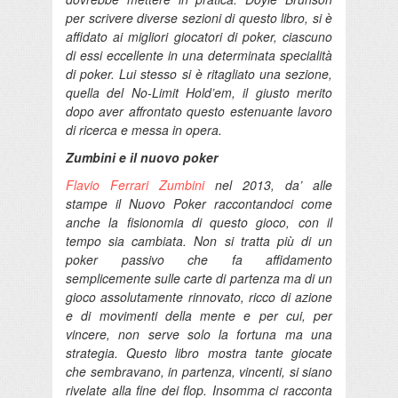
per scrivere diverse sezioni di questo libro, si è
affidato ai migliori giocatori di poker, ciascuno
di essi eccellente in una determinata specialità
di poker. Lui stesso si è ritagliato una sezione,
quella del No-Limit Hold’em, il giusto merito
dopo aver affrontato questo estenuante lavoro
di ricerca e messa in opera.
Zumbini e il nuovo poker
Flavio Ferrari Zumbini
nel 2013, da’ alle
stampe il Nuovo Poker raccontandoci come
anche la fisionomia di questo gioco, con il
tempo sia cambiata. Non si tratta più di un
poker passivo che fa affidamento
semplicemente sulle carte di partenza ma di un
gioco assolutamente rinnovato, ricco di azione
e di movimenti della mente e per cui, per
vincere, non serve solo la fortuna ma una
strategia. Questo libro mostra tante giocate
che sembravano, in partenza, vincenti, si siano
rivelate alla fine dei flop. Insomma ci racconta