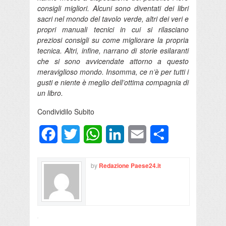
consigli migliori. Alcuni sono diventati dei libri
sacri nel mondo del tavolo verde, altri dei veri e
propri manuali tecnici in cui si rilasciano
preziosi consigli su come migliorare la propria
tecnica. Altri, infine, narrano di storie esilaranti
che si sono avvicendate attorno a questo
meraviglioso mondo. Insomma, ce n’è per tutti i
gusti e niente è meglio dell’ottima compagnia di
un libro.
Condividilo Subito
Facebook
Twitter
WhatsApp
LinkedIn
Email
Condividi
by
Redazione Paese24.it