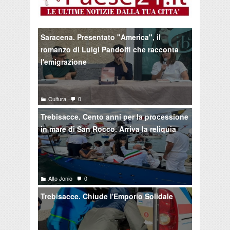
Saracena. Presentato "America", il
romanzo di Luigi Pandolfi che racconta
l'emigrazione
Cultura
0
Trebisacce. Cento anni per la processione
in mare di San Rocco. Arriva la reliquia
Alto Jonio
0
Trebisacce. Chiude l'Emporio Solidale