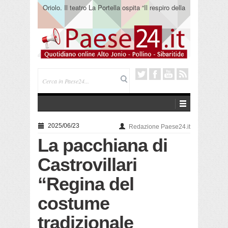
Oriolo. Il teatro La Portella ospita “Il respiro della
terra” del collettivo 365
2025/06/23
Redazione Paese24.it
La pacchiana di
Castrovillari
“Regina del
costume
tradizionale