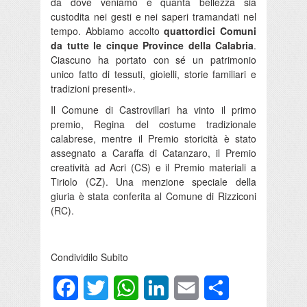
da dove veniamo e quanta bellezza sia
custodita nei gesti e nei saperi tramandati nel
tempo. Abbiamo accolto
quattordici Comuni
da tutte le cinque Province della Calabria
.
Ciascuno ha portato con sé un patrimonio
unico fatto di tessuti, gioielli, storie familiari e
tradizioni presenti».
Il Comune di Castrovillari ha vinto il primo
premio, Regina del costume tradizionale
calabrese, mentre il Premio storicità è stato
assegnato a Caraffa di Catanzaro, il Premio
creatività ad Acri (CS) e il Premio materiali a
Tiriolo (CZ). Una menzione speciale della
giuria è stata conferita al Comune di Rizziconi
(RC).
Condividilo Subito
Facebook
Twitter
WhatsApp
LinkedIn
Email
Condividi