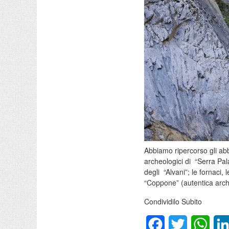
Abbiamo ripercorso gli abban
archeologici di “Serra Pal
degli “Alvani”; le fornaci,
“Coppone” (autentica arche
Condividilo Subito
Facebook
Twitter
What