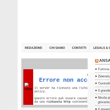
REDAZIONE
CHI SIAMO
CONTATTI
LEGALS & 
ANS
Fulmine 
Zelensky
'Controll
Il grande
Nicola p
giovanis
Il govern