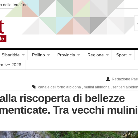
o della terra” del
Sibaritide
Pollino
Provincia
Regione
Sport
rative 2026
Redazione Paes
canale del forno albidona
,
mulini albidona
,
sentieri albido
alla riscoperta di bellezze
imenticate. Tra vecchi mulini