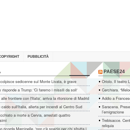
COPYRIGHT
PUBBLICITÀ
A
PAESE24
colpisce sedicenne sul Monte Livata, è grave
Oriolo. Il teatro 
 risponde a Trump: 'Ci faremo i missili da soli'
Cerchiara. “Melo
i alle frontiere con l'Italia', arriva la ritorsione di Madrid
Addio a Francesc
 caldo sull'Italia, allerta per incendi al Centro Sud
Saracena. Presen
l’emigrazione
icchiato a morte a Cervia, arrestati quattro
simi
Trebisacce. Cent
reliquia
o ricorda Marcinelle, 'non c'è spazio per chi sfrutta i