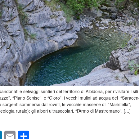
donati e selvaggi sentieri del territorio di Albidona, per rivisitare i siti
azzo”, “Piano Senise” e “Gioro”; i vecchi mulini ad acqua del “Saracen
 le sorgenti sommerse dai roveti, le vecchie masserie di “Maristella”,
ologia rurale); gli alberi ultrasecolari, “l’Armo di Mastromano”, […]
sApp
LinkedIn
Email
Condividi