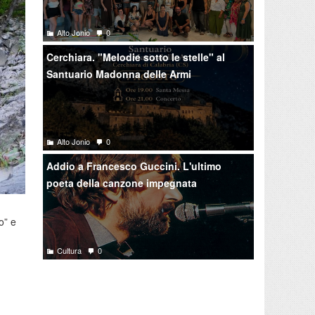
Alto Jonio
0
Cerchiara. "Melodie sotto le stelle" al
Santuario Madonna delle Armi
Alto Jonio
0
Addio a Francesco Guccini. L'ultimo
poeta della canzone impegnata
o” e
Cultura
0