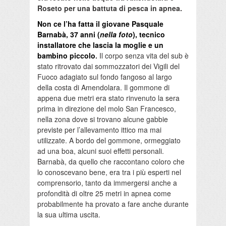
Roseto per una battuta di pesca in apnea.
Non ce l’ha fatta il giovane Pasquale
Barnabà, 37 anni (
nella foto
), tecnico
installatore che lascia la moglie e un
bambino piccolo
.
Il corpo senza vita del sub è
stato ritrovato dai sommozzatori dei Vigili del
Fuoco adagiato sul fondo fangoso al largo
della costa di Amendolara. Il gommone di
appena due metri era stato rinvenuto la sera
prima in direzione del molo San Francesco,
nella zona dove si trovano alcune gabbie
previste per l’allevamento ittico ma mai
utilizzate. A bordo del gommone, ormeggiato
ad una boa, alcuni suoi effetti personali.
Barnabà, da quello che raccontano coloro che
lo conoscevano bene, era tra i più esperti nel
comprensorio, tanto da immergersi anche a
profondità di oltre 25 metri in apnea come
probabilmente ha provato a fare anche durante
la sua ultima uscita.