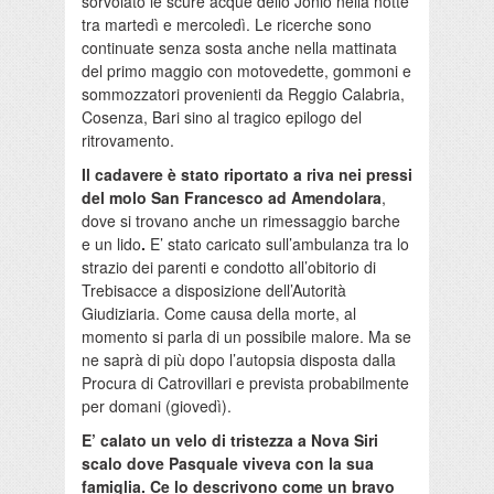
sorvolato le scure acque dello Jonio nella notte
tra martedì e mercoledì. Le ricerche sono
continuate senza sosta anche nella mattinata
del primo maggio con motovedette, gommoni e
sommozzatori provenienti da Reggio Calabria,
Cosenza, Bari sino al tragico epilogo del
ritrovamento.
Il cadavere è stato riportato a riva nei pressi
del molo San Francesco ad Amendolara
,
dove si trovano anche un rimessaggio barche
e un lido
.
E’ stato caricato sull’ambulanza tra lo
strazio dei parenti e condotto all’obitorio di
Trebisacce a disposizione dell’Autorità
Giudiziaria. Come causa della morte, al
momento si parla di un possibile malore. Ma se
ne saprà di più dopo l’autopsia disposta dalla
Procura di Catrovillari e prevista probabilmente
per domani (giovedì).
E’ calato un velo di tristezza a Nova Siri
scalo dove Pasquale viveva con la sua
famiglia. Ce lo descrivono come un bravo