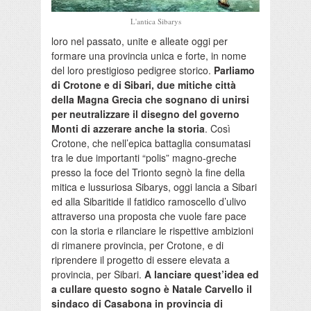
L'antica Sibarys
loro nel passato, unite e alleate oggi per
formare una provincia unica e forte, in nome
del loro prestigioso pedigree storico.
Parliamo
di Crotone e di Sibari, due mitiche città
della Magna Grecia che sognano di unirsi
per neutralizzare il disegno del governo
Monti di azzerare anche la storia
. Così
Crotone, che nell’epica battaglia consumatasi
tra le due importanti “polis” magno-greche
presso la foce del Trionto segnò la fine della
mitica e lussuriosa Sibarys, oggi lancia a Sibari
ed alla Sibaritide il fatidico ramoscello d’ulivo
attraverso una proposta che vuole fare pace
con la storia e rilanciare le rispettive ambizioni
di rimanere provincia, per Crotone, e di
riprendere il progetto di essere elevata a
provincia, per Sibari.
A lanciare quest’idea ed
a cullare questo sogno è Natale Carvello il
sindaco di Casabona in provincia di