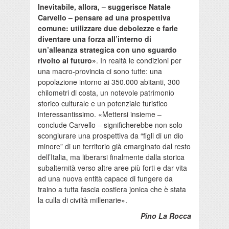
Inevitabile, allora, – suggerisce Natale
Carvello – pensare ad una prospettiva
comune: utilizzare due debolezze e farle
diventare una forza all’interno di
un’alleanza strategica con uno sguardo
rivolto al futuro»
. In realtà le condizioni per
una macro-provincia ci sono tutte: una
popolazione intorno ai 350.000 abitanti, 300
chilometri di costa, un notevole patrimonio
storico culturale e un potenziale turistico
interessantissimo. «Mettersi insieme –
conclude Carvello – significherebbe non solo
scongiurare una prospettiva da “figli di un dio
minore” di un territorio già emarginato dal resto
dell’Italia, ma liberarsi finalmente dalla storica
subalternità verso altre aree più forti e dar vita
ad una nuova entità capace di fungere da
traino a tutta fascia costiera jonica che è stata
la culla di civiltà millenarie».
Pino La Rocca