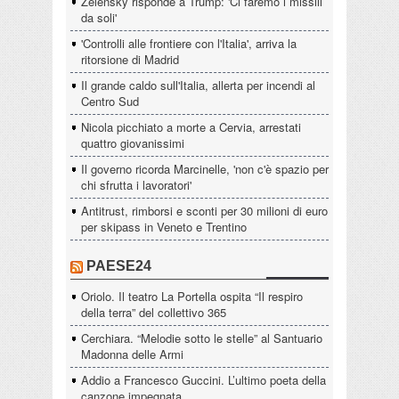
Zelensky risponde a Trump: 'Ci faremo i missili
da soli'
'Controlli alle frontiere con l'Italia', arriva la
ritorsione di Madrid
Il grande caldo sull'Italia, allerta per incendi al
Centro Sud
Nicola picchiato a morte a Cervia, arrestati
quattro giovanissimi
Il governo ricorda Marcinelle, 'non c'è spazio per
chi sfrutta i lavoratori'
Antitrust, rimborsi e sconti per 30 milioni di euro
per skipass in Veneto e Trentino
PAESE24
Oriolo. Il teatro La Portella ospita “Il respiro
della terra” del collettivo 365
Cerchiara. “Melodie sotto le stelle” al Santuario
Madonna delle Armi
Addio a Francesco Guccini. L’ultimo poeta della
canzone impegnata