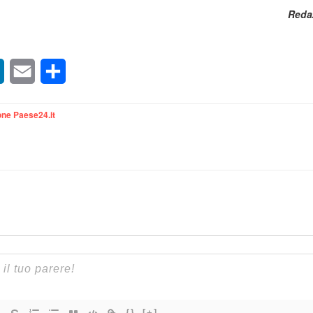
Reda
sApp
LinkedIn
Email
Condividi
ne Paese24.it
{}
[+]