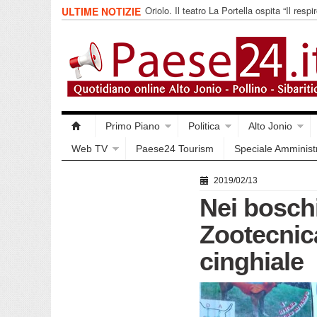
Oriolo. Il teatro La Portella ospita “Il respir
ULTIME NOTIZIE
collettivo 365
Primo Piano
Politica
Alto Jonio
Web TV
Paese24 Tourism
Speciale Amminist
2019/02/13
Nei boschi
Zootecnica
cinghiale