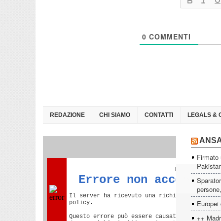
0
COMMENTI
REDAZIONE
CHI SIAMO
CONTATTI
LEGALS & 
ANS
Firmato 
Pakista
Sparator
persone, 
Europei 
++ Madri