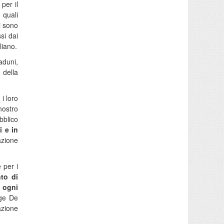
per il
 quali
i sono
si dai
liano.
aduni,
 della
i loro
nostro
bblico
i e in
azione
 per i
to di
n ogni
nge De
azione