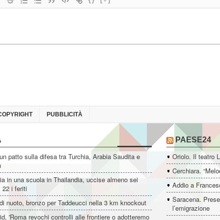
COPYRIGHT
PUBBLICITÀ
A
PAESE24
un patto sulla difesa tra Turchia, Arabia Saudita e
Oriolo. Il teatro 
n
Cerchiara. “Melo
ia in una scuola in Thailandia, uccise almeno sei
Addio a Francesc
22 i feriti
Saracena. Presen
di nuoto, bronzo per Taddeucci nella 3 km knockout
l’emigrazione
d, 'Roma revochi controlli alle frontiere o adotteremo