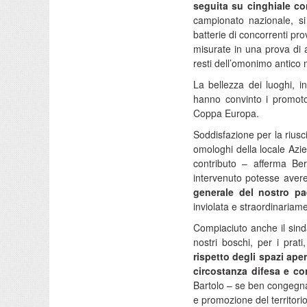
seguita su cinghiale co
campionato nazionale, si
batterie di concorrenti pr
misurate in una prova di a
resti dell’omonimo antico
La bellezza dei luoghi, in
hanno convinto i promoto
Coppa Europa.
Soddisfazione per la riusci
omologhi della locale Azi
contributo – afferma Ber
intervenuto potesse avere
generale del nostro pa
inviolata e straordinariam
Compiaciuto anche il sind
nostri boschi, per i prat
rispetto degli spazi aper
circostanza difesa e co
Bartolo – se ben congegnat
e promozione del territorio