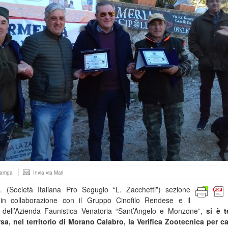
tampa
Invia via Mail
S. (Società Italiana Pro Segugio “L. Zacchetti”) sezione
 in collaborazione con il Gruppo Cinofilo Rendese e il
co dell’Azienda Faunistica Venatoria “Sant’Angelo e Monzone”,
si è 
, nel territorio di Morano Calabro, la Verifica Zootecnica per c