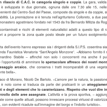
n rilascio di C.A.C. in categoria singolo e coppie
. La gara, valida 
 è sviluppata in due giornate, ognuna dalle ore 7.30 alle 15, nelle
ovenienti dal Centro-Sud del Paese, composte da singole e da coppie, s
bilità. La premiazione si è tenuta nell’agriturismo Colloreto, a due pas
 monastero agostiniano fondato nel 1543 da fra Bernardo Milizia da Rog
contaminati e ricchi di elementi naturalistici adatti a questo tipo di r
ri a proporre la zona quale posto ideale per un futuro svolgimento
ta dell’evento hanno espresso sia i dirigenti della S.I.P.S. cosentina sia 
enda Faunistica Venatoria “Sant’Angelo Monzone”. «Abbiamo fornito il 
nardino Stabile – affinché non solo i concorrenti ma anche il pu
 l’opportunità di ammirare
lo spettacolare affresco dei nostri mont
esaggio arcaico
, che conserva i tratti incomparabili di una veget
ente bella».
aco di Morano, Nicolò De Bartolo. «L’amore per la natura, la passione
i, è noto come si traduca da parte dei praticanti in un
atteggiamen
ti e degli elementi che lo caratterizzano. Rispetto che vuol dire i
ntrollo delle aree assegnate
. L’attività e la prova sportiva, – aggiu
e come quelle attuali, possono innescare processi virtuosi di valorizz
, con evidenti ricadute sull’immagine del borgo e l’indotto turistico».