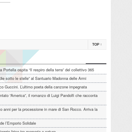
TOP
↑
La Portella ospita “Il respiro della terra” del collettivo 365
die sotto le stelle” al Santuario Madonna delle Armi
o Guccini. L’ultimo poeta della canzone impegnata
tato “America”, il romanzo di Luigi Pandolfi che racconta
o anni per la processione in mare di San Rocco. Arriva la
de l’Emporio Solidale
iaggio lirico tra memoria e natura