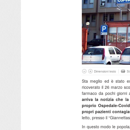
Dimensioni testo
S
Sta meglio ed è stato es
ricoverato il 26 marzo scor
farmaco da pochi giorni a
arriva la notizia che l
proprio Ospedale-Covid
propri pazienti contagi
letto, presso il “Giannetta
In questo modo le popolazi