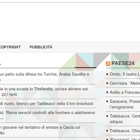
COPYRIGHT
PUBBLICITÀ
A
PAESE24
un patto sulla difesa tra Turchia, Arabia Saudita e
Oriolo. Il teatro 
n
Cerchiara. “Melo
ia in una scuola in Thailandia, uccise almeno sei
Addio a Francesc
22 i feriti
Saracena. Presen
di nuoto, bronzo per Taddeucci nella 3 km knockout
l’emigrazione
d, 'Roma revochi controlli alle frontiere o adotteremo
Trebisacce. Cent
++
reliquia
 giovane nel tentativo di entrare a Ceuta col
Trebisacce. Chiu
dio
“Emozioni”. Un v