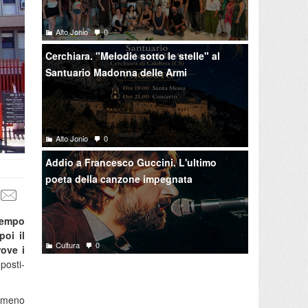
Alto Jonio
0
Cerchiara. "Melodie sotto le stelle" al
Santuario Madonna delle Armi
Alto Jonio
0
Addio a Francesco Guccini. L'ultimo
poeta della canzone impegnata
tempo
poi il
Cultura
0
ove i
posti-
almeno