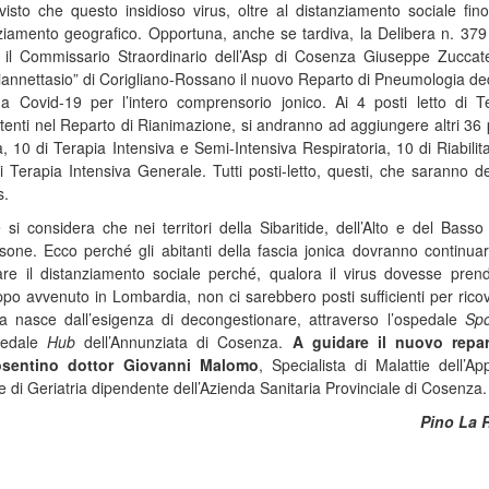
visto che questo insidioso virus, oltre al distanziamento sociale fin
ziamento geografico. Opportuna, anche se tardiva, la Delibera n. 379 
 il Commissario Straordinario dell’Asp di Cosenza Giuseppe Zuccate
a Giannettasio” di Corigliano-Rossano il nuovo Reparto di Pneumologia de
da Covid-19 per l’intero comprensorio jonico. Ai 4 posti letto di T
tenti nel Reparto di Rianimazione, si andranno ad aggiungere altri 36 p
 10 di Terapia Intensiva e Semi-Intensiva Respiratoria, 10 di Riabilit
 Terapia Intensiva Generale. Tutti posti-letto, questi, che saranno de
s.
si considera che nei territori della Sibaritide, dell’Alto e del Basso
sone. Ecco perché gli abitanti della fascia jonica dovranno continu
re il distanziamento sociale perché, qualora il virus dovesse prend
o avvenuto in Lombardia, non ci sarebbero posti sufficienti per rico
era nasce dall’esigenza di decongestionare, attraverso l’ospedale
Sp
pedale
Hub
dell’Annunziata di Cosenza.
A guidare il nuovo repar
osentino dottor Giovanni Malomo
, Specialista di Malattie dell’Ap
 e di Geriatria dipendente dell’Azienda Sanitaria Provinciale di Cosenza.
Pino La 