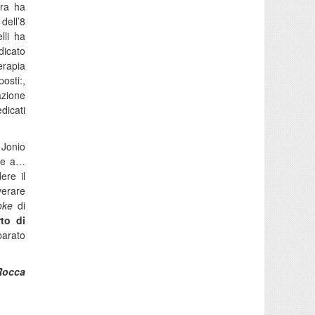
ora ha
dell’8
lli ha
dicato
erapia
osti:,
azione
dicati
 Jonio
are a…
ere il
verare
oke
di
to di
parato
Rocca