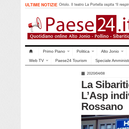
Oriolo. Il teatro La Portella ospita “Il respir
ULTIME NOTIZIE
collettivo 365
Primo Piano
Politica
Alto Jonio
Web TV
Paese24 Tourism
Speciale Amminist
2020/04/08
La Sibarit
L’Asp indi
Rossano