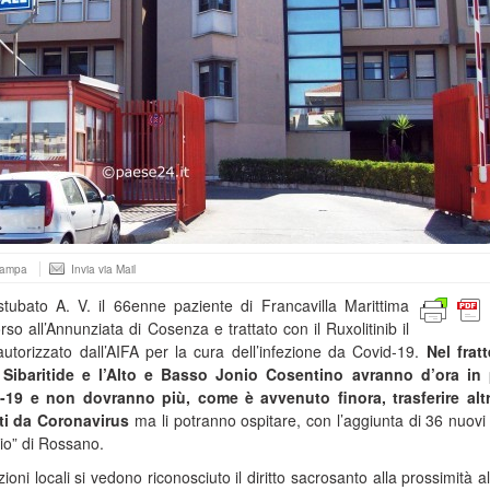
tampa
Invia via Mail
tubato A. V. il 66enne paziente di Francavilla Marittima
so all’Annunziata di Cosenza e trattato con il Ruxolitinib il
utorizzato dall’AIFA per la cura dell’infezione da Covid-19.
Nel frat
a Sibaritide e l’Alto e Basso Jonio Cosentino avranno d’ora in 
-19 e non dovranno più, come è avvenuto finora, trasferire altr
ati da Coronavirus
ma li potranno ospitare, con l’aggiunta di 36 nuovi 
sio” di Rossano.
oni locali si vedono riconosciuto il diritto sacrosanto alla prossimità 