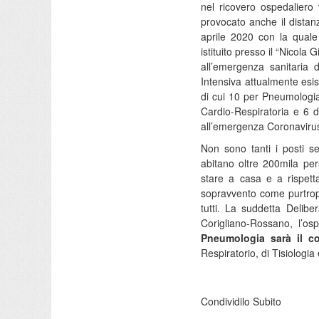
nel ricovero ospedaliero 
provocato anche il distan
aprile 2020 con la quale
istituito presso il “Nicol
all’emergenza sanitaria 
Intensiva attualmente esis
di cui 10 per Pneumologia,
Cardio-Respiratoria e 6 di
all’emergenza Coronaviru
Non sono tanti i posti se 
abitano oltre 200mila per
stare a casa e a rispetta
sopravvento come purtropp
tutti. La suddetta Delib
Corigliano-Rossano, l’os
Pneumologia sarà il c
Respiratorio, di Tisiologia
Condividilo Subito