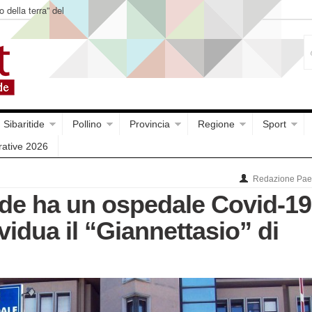
o della terra” del
Sibaritide
Pollino
Provincia
Regione
Sport
rative 2026
Redazione Paes
ide ha un ospedale Covid-19
vidua il “Giannettasio” di