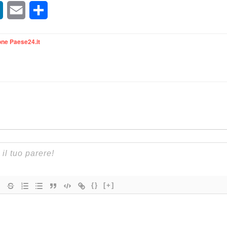
sApp
LinkedIn
Email
Condividi
ne Paese24.it
{}
[+]