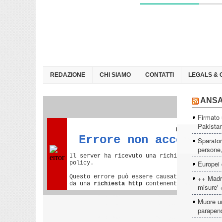
REDAZIONE
CHI SIAMO
CONTATTI
LEGALS & 
ANS
Firmato 
Pakista
Sparator
persone, 
Europei 
++ Madri
misure' 
Muore un
parapen