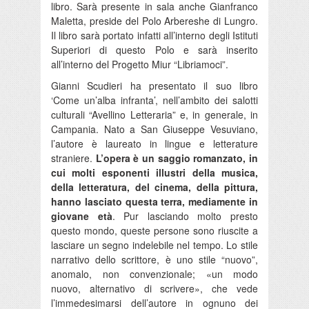
libro. Sarà presente in sala anche Gianfranco
Maletta, preside del Polo Arbereshe di Lungro.
Il libro sarà portato infatti all’interno degli Istituti
Superiori di questo Polo e sarà inserito
all’interno del Progetto Miur “Libriamoci”.
Gianni Scudieri ha presentato il suo libro
‘Come un’alba infranta’, nell’ambito dei salotti
culturali “Avellino Letteraria” e, in generale, in
Campania. Nato a San Giuseppe Vesuviano,
l’autore è laureato in lingue e letterature
straniere.
L’opera è un saggio romanzato, in
cui molti esponenti illustri della musica,
della letteratura, del cinema, della pittura,
hanno lasciato questa terra, mediamente in
giovane età
. Pur lasciando molto presto
questo mondo, queste persone sono riuscite a
lasciare un segno indelebile nel tempo. Lo stile
narrativo dello scrittore, è uno stile “nuovo”,
anomalo, non convenzionale; «un modo
nuovo, alternativo di scrivere», che vede
l’immedesimarsi dell’autore in ognuno dei