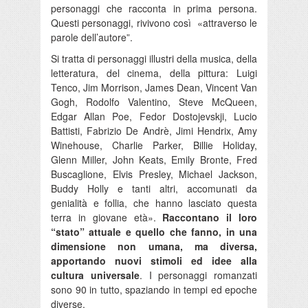
personaggi che racconta in prima persona.
Questi personaggi, rivivono così «attraverso le
parole dell’autore”.
Si tratta di personaggi illustri della musica, della
letteratura, del cinema, della pittura: Luigi
Tenco, Jim Morrison, James Dean, Vincent Van
Gogh, Rodolfo Valentino, Steve McQueen,
Edgar Allan Poe, Fedor Dostojevskji, Lucio
Battisti, Fabrizio De Andrè, Jimi Hendrix, Amy
Winehouse, Charlie Parker, Billie Holiday,
Glenn Miller, John Keats, Emily Bronte, Fred
Buscaglione, Elvis Presley, Michael Jackson,
Buddy Holly e tanti altri, accomunati da
genialità e follia, che hanno lasciato questa
terra in giovane età».
Raccontano il loro
“stato” attuale e quello che fanno, in una
dimensione non umana, ma diversa,
apportando nuovi stimoli ed idee alla
cultura universale
. I personaggi romanzati
sono 90 in tutto, spaziando in tempi ed epoche
diverse.