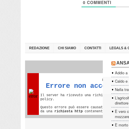
0
COMMENTI
REDAZIONE
CHI SIAMO
CONTATTI
LEGALS & 
ANS
Addio a
Caldo e a
Nella tra
L'agrico
direttor
È vero c
mozzare
È morto