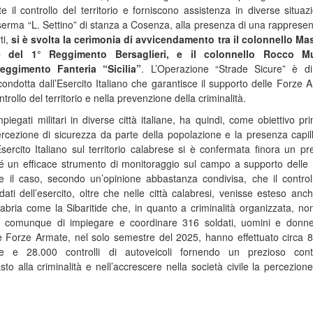
 il controllo del territorio e forniscono assistenza in diverse situazi
rma “L. Settino” di stanza a Cosenza, alla presenza di una rapprese
ti,
si è svolta la cerimonia di avvicendamento tra il colonnello M
e del 1° Reggimento Bersaglieri, e il colonnello Rocco M
ggimento Fanteria “Sicilia”
. L’Operazione “Strade Sicure” è di
ondotta dall’Esercito Italiano che garantisce il supporto delle Forze 
ntrollo del territorio e nella prevenzione della criminalità.
iegati militari in diverse città italiane, ha quindi, come obiettivo pri
rcezione di sicurezza da parte della popolazione e la presenza capil
’Esercito Italiano sul territorio calabrese si è confermata finora un pr
hé un efficace strumento di monitoraggio sul campo a supporto delle
e il caso, secondo un’opinione abbastanza condivisa, che il control
ldati dell’esercito, oltre che nelle città calabresi, venisse esteso anch
abria come la Sibaritide che, in quanto a criminalità organizzata, non
ta comunque di impiegare e coordinare 316 soldati, uomini e donn
lle Forze Armate, nel solo semestre del 2025, hanno effettuato circa 
one e 28.000 controlli di autoveicoli fornendo un prezioso cont
sto alla criminalità e nell’accrescere nella società civile la percezione