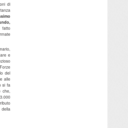
oni di
ntanza
assimo
undo,
 fatto
Armate
mario,
lare e
ezioso
 Forze
lo del
e alle
 si fa
e che,
83.000
ributo
 della