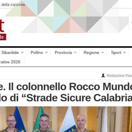
a della canzone
Sibaritide
Pollino
Provincia
Regione
Sport
rative 2026
Redazione Paes
e. Il colonnello Rocco Mund
o di “Strade Sicure Calabri