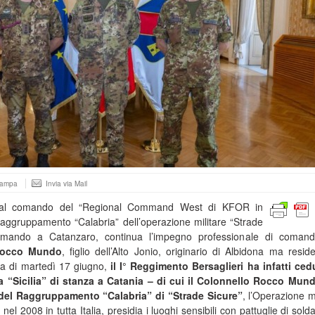
tampa
Invia via Mail
l comando del “Regional Command West di KFOR in
aggruppamento “Calabria” dell’operazione militare “Strade
omando a Catanzaro, continua l’impegno professionale di comand
occo Mundo
, figlio dell’Alto Jonio, originario di Albidona ma resid
ta di martedì 17 giugno,
il I° Reggimento Bersaglieri ha infatti ced
 “Sicilia” di stanza a Catania – di cui il Colonnello Rocco Mund
del Raggruppamento “Calabria” di “Strade Sicure”
, l’Operazione mi
el 2008 in tutta Italia, presidia i luoghi sensibili con pattuglie di solda