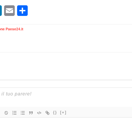
sApp
LinkedIn
Email
Condividi
ne Paese24.it
{}
[+]