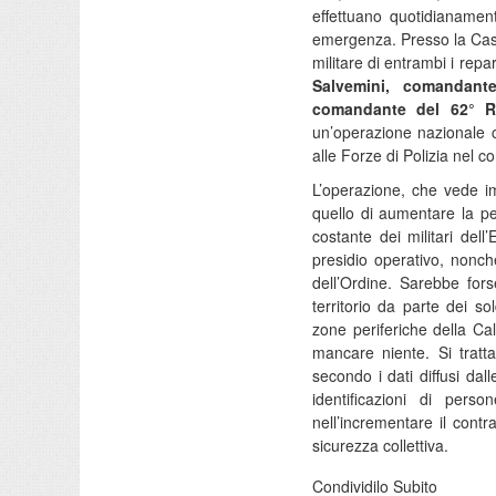
effettuano quotidianamente
emergenza. Presso la Case
militare di entrambi i repar
Salvemini, comandant
comandante del 62° Re
un’operazione nazionale c
alle Forze di Polizia nel co
L’operazione, che vede imp
quello di aumentare la pe
costante dei militari dell
presidio operativo, nonc
dell’Ordine. Sarebbe fors
territorio da parte dei so
zone periferiche della Cal
mancare niente. Si trat
secondo i dati diffusi da
identificazioni di pers
nell’incrementare il contra
sicurezza collettiva.
Condividilo Subito