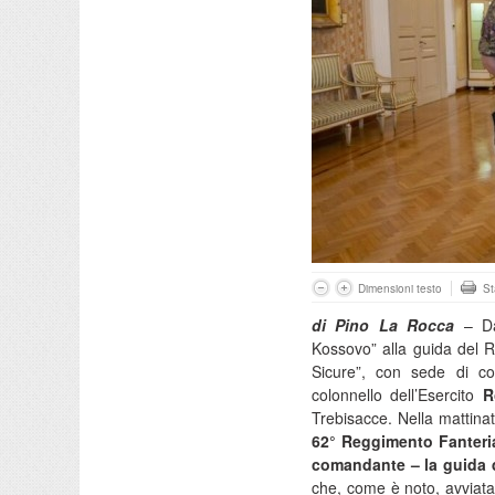
Dimensioni testo
S
di Pino La Rocca
– Da
Kossovo” alla guida del R
Sicure”, con sede di c
colonnello dell’Esercito
R
Trebisacce. Nella mattina
62° Reggimento Fanteria
comandante – la guida 
che, come è noto, avviata n