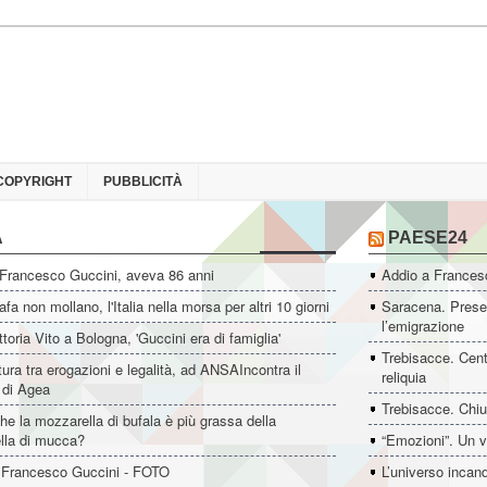
COPYRIGHT
PUBBLICITÀ
A
PAESE24
 Francesco Guccini, aveva 86 anni
Addio a Francesc
fa non mollano, l'Italia nella morsa per altri 10 giorni
Saracena. Presen
l’emigrazione
ttoria Vito a Bologna, 'Guccini era di famiglia'
Trebisacce. Cent
ltura tra erogazioni e legalità, ad ANSAIncontra il
reliquia
e di Agea
Trebisacce. Chiu
he la mozzarella di bufala è più grassa della
lla di mucca?
“Emozioni”. Un v
 Francesco Guccini - FOTO
L’universo incan