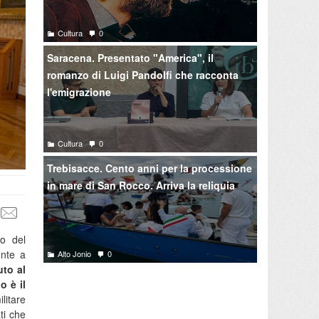
Cultura
0
Saracena. Presentato "America", il
romanzo di Luigi Pandolfi che racconta
l'emigrazione
Cultura
0
Trebisacce. Cento anni per la processione
in mare di San Rocco. Arriva la reliquia
o del
ente a
Alto Jonio
0
uto al
o è il
litare
ti che