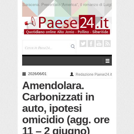
Trebisacce. Cento anni per la processione in mare
di San Rocco. Arriva la reliquia
2026/06/01
Redazione Paese24.it
Amendolara.
Carbonizzati in
auto, ipotesi
omicidio (agg. ore
11 – 2 giugno)