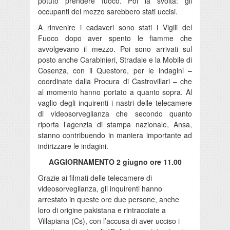
potuto prendere fuoco. Poi la svolta: gli
occupanti del mezzo sarebbero stati uccisi.
A rinvenire i cadaveri sono stati i Vigili del
Fuoco dopo aver spento le fiamme che
avvolgevano il mezzo. Poi sono arrivati sul
posto anche Carabinieri, Stradale e la Mobile di
Cosenza, con il Questore, per le indagini –
coordinate dalla Procura di Castrovillari – che
al momento hanno portato a quanto sopra. Al
vaglio degli inquirenti i nastri delle telecamere
di videosorveglianza che secondo quanto
riporta l’agenzia di stampa nazionale, Ansa,
stanno contribuendo in maniera importante ad
indirizzare le indagini.
AGGIORNAMENTO 2 giugno ore 11.00
Grazie ai filmati delle telecamere di
videosorveglianza, gli inquirenti hanno
arrestato in queste ore due persone, anche
loro di origine pakistana e rintracciate a
Villapiana (Cs), con l’accusa di aver ucciso i