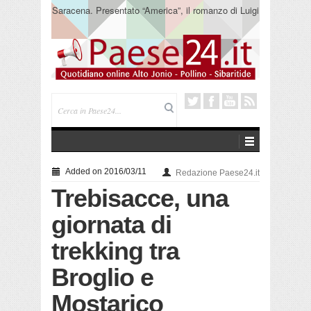
Saracena. Presentato “America”, il romanzo di Luigi
Pandolfi che racconta l’emigrazione
Added on 2016/03/11
Redazione Paese24.it
Trebisacce, una
giornata di
trekking tra
Broglio e
Mostarico