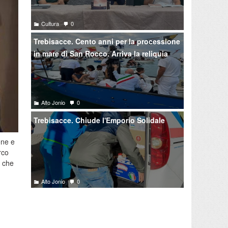
Cultura
0
Trebisacce. Cento anni per la processione
in mare di San Rocco. Arriva la reliquia
Alto Jonio
0
Trebisacce. Chiude l'Emporio Solidale
one e
rco
a che
Alto Jonio
0