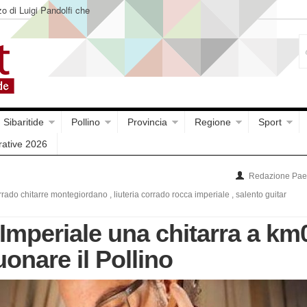
o di Luigi Pandolfi che
Sibaritide
Pollino
Provincia
Regione
Sport
rative 2026
Redazione Paes
rrado chitarre montegiordano
,
liuteria corrado rocca imperiale
,
salento guitar
Imperiale una chitarra a km
uonare il Pollino