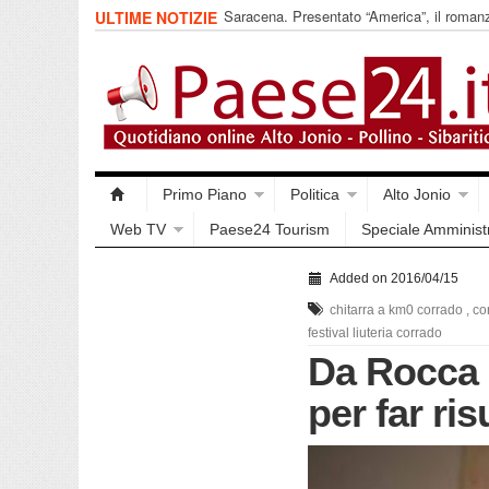
Saracena. Presentato “America”, il romanz
ULTIME NOTIZIE
racconta l’emigrazione
Primo Piano
Politica
Alto Jonio
Web TV
Paese24 Tourism
Speciale Amminist
Added on 2016/04/15
chitarra a km0 corrado
,
co
festival liuteria corrado
Da Rocca 
per far ris