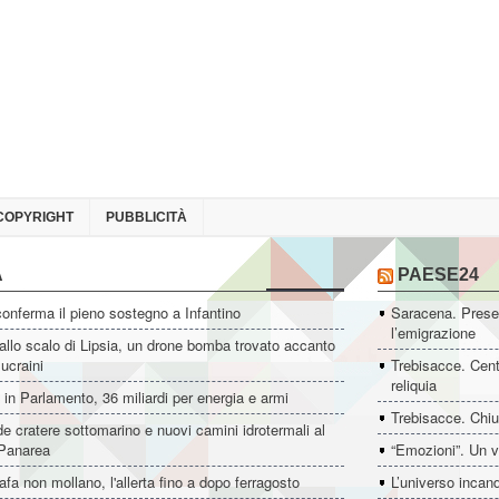
COPYRIGHT
PUBBLICITÀ
A
PAESE24
conferma il pieno sostegno a Infantino
Saracena. Presen
l’emigrazione
allo scalo di Lipsia, un drone bomba trovato accanto
 ucraini
Trebisacce. Cent
reliquia
i in Parlamento, 36 miliardi per energia e armi
Trebisacce. Chiu
e cratere sottomarino e nuovi camini idrotermali al
 Panarea
“Emozioni”. Un v
afa non mollano, l'allerta fino a dopo ferragosto
L’universo incan