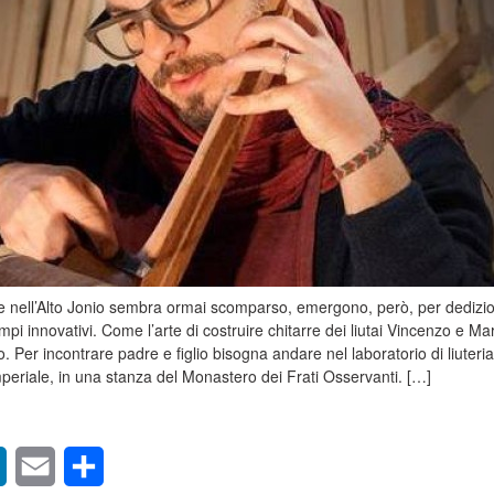
ale nell’Alto Jonio sembra ormai scomparso, emergono, però, per dedizi
mpi innovativi. Come l’arte di costruire chitarre dei liutai Vincenzo e Ma
 Per incontrare padre e figlio bisogna andare nel laboratorio di liuteri
periale, in una stanza del Monastero dei Frati Osservanti. […]
sApp
LinkedIn
Email
Condividi