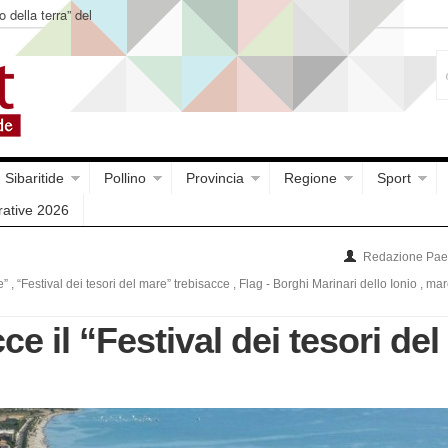
o della terra” del
Sibaritide
Pollino
Provincia
Regione
Sport
rative 2026
Redazione Paes
e”
,
“Festival dei tesori del mare” trebisacce
,
Flag - Borghi Marinari dello Ionio
,
mar
ce il “Festival dei tesori del