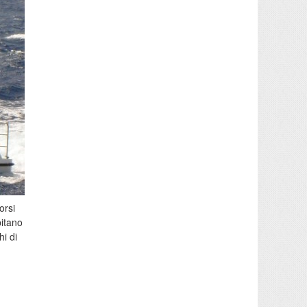
orsi
pitano
hi di