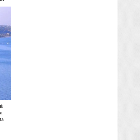
iù
na
ta