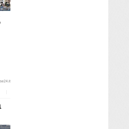
e
e
e24.it
a