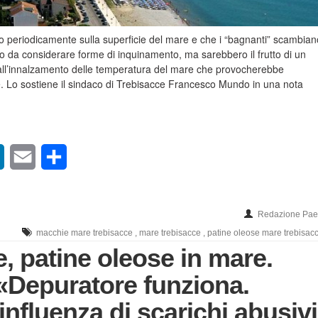
o periodicamente sulla superficie del mare e che i “bagnanti” scambian
o da considerare forme di inquinamento, ma sarebbero il frutto di un
all’innalzamento delle temperatura del mare che provocherebbe
he. Lo sostiene il sindaco di Trebisacce Francesco Mundo in una nota
sApp
LinkedIn
Email
Condividi
Redazione Paes
macchie mare trebisacce
,
mare trebisacce
,
patine oleose mare trebisac
, patine oleose in mare.
Depuratore funziona.
influenza di scarichi abusiv