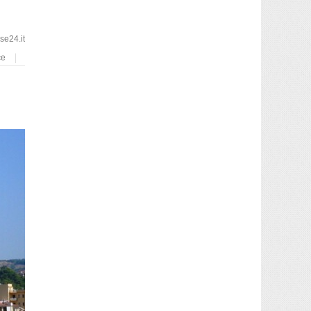
e24.it
ce