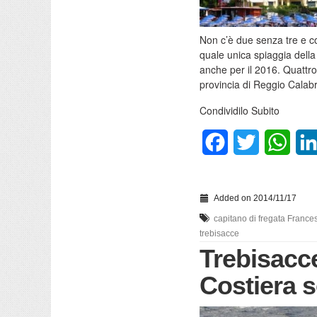
Non c’è due senza tre e co
quale unica spiaggia dell
anche per il 2016. Quattro
provincia di Reggio Calabr
Condividilo Subito
Facebook
Twitter
What
Added on 2014/11/17
capitano di fregata Frances
trebisacce
Trebisacce
Costiera s