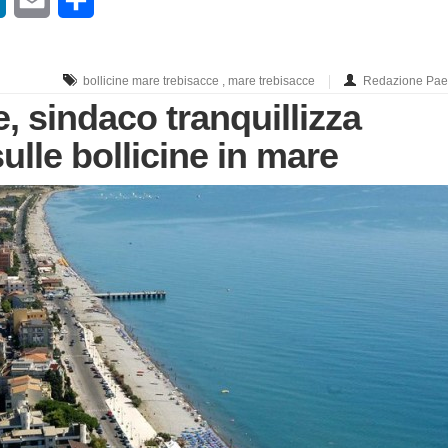
bollicine mare trebisacce
,
mare trebisacce
Redazione Paes
, sindaco tranquillizza
ulle bollicine in mare