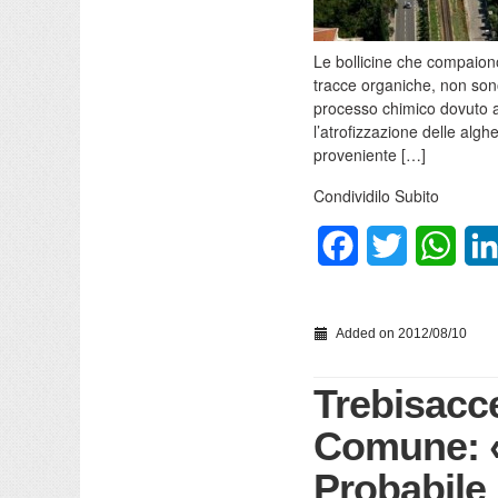
Le bollicine che compaion
tracce organiche, non son
processo chimico dovuto 
l’atrofizzazione delle alg
proveniente […]
Condividilo Subito
Facebook
Twitter
What
Added on 2012/08/10
Trebisacce
Comune: «
Probabile 