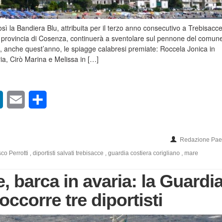
sì la Bandiera Blu, attribuita per il terzo anno consecutivo a Trebisacc
a provincia di Cosenza, continuerà a sventolare sul pennone del comun
, anche quest’anno, le spiagge calabresi premiate: Roccela Jonica in
ia, Cirò Marina e Melissa in […]
sApp
LinkedIn
Email
Condividi
Redazione Paes
co Perrotti
,
diportisti salvati trebisacce
,
guardia costiera corigliano
,
mare
, barca in avaria: la Guardi
occorre tre diportisti