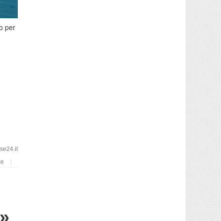
o per
e24.it
ce
i»