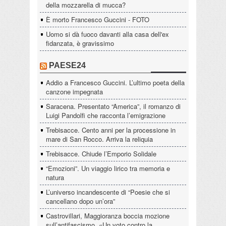
della mozzarella di mucca?
È morto Francesco Guccini - FOTO
Uomo si dà fuoco davanti alla casa dell'ex
fidanzata, è gravissimo
PAESE24
Addio a Francesco Guccini. L’ultimo poeta della
canzone impegnata
Saracena. Presentato “America”, il romanzo di
Luigi Pandolfi che racconta l’emigrazione
Trebisacce. Cento anni per la processione in
mare di San Rocco. Arriva la reliquia
Trebisacce. Chiude l’Emporio Solidale
“Emozioni”. Un viaggio lirico tra memoria e
natura
L’universo incandescente di “Poesie che si
cancellano dopo un’ora”
Castrovillari, Maggioranza boccia mozione
sull’antifascismo. «Un voto contro la