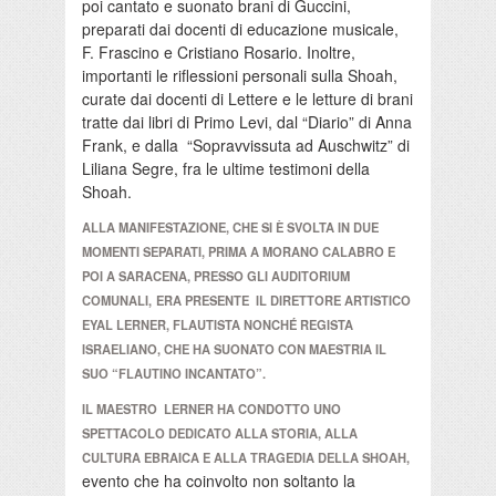
poi cantato e suonato brani di Guccini,
preparati dai docenti di educazione musicale,
F. Frascino e Cristiano Rosario. Inoltre,
importanti le riflessioni personali sulla Shoah,
curate dai docenti di Lettere e le letture di brani
tratte dai libri di Primo Levi, dal “Diario” di Anna
Frank, e dalla “Sopravvissuta ad Auschwitz” di
Liliana Segre, fra le ultime testimoni della
Shoah.
ALLA MANIFESTAZIONE, CHE SI È SVOLTA IN DUE
MOMENTI SEPARATI, PRIMA A MORANO CALABRO E
POI A SARACENA, PRESSO GLI AUDITORIUM
COMUNALI,
ERA PRESENTE IL DIRETTORE ARTISTICO
EYAL LERNER, FLAUTISTA NONCHÉ REGISTA
ISRAELIANO, CHE HA SUONATO CON MAESTRIA IL
SUO “
FLAUTINO INCANTATO
”.
IL MAESTRO LERNER HA CONDOTTO UNO
SPETTACOLO
DEDICATO ALLA STORIA, ALLA
CULTURA EBRAICA E ALLA TRAGEDIA DELLA SHOAH,
evento che ha coinvolto non soltanto la