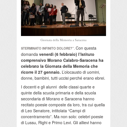
Giornata della Memoria a Saracena
Con questa
STERMINATO INFINITO DOLORE?”.
domanda
venerdì (6 febbraio) l’Istituto
comprensivo Morano Calabro-Saracena ha
celebrato la Giornata della Memoria che
ricorre il 27 gennaio.
L’olocausto di uomini,
donne, bambini, tutti uccisi perché erano ebrei.
I docenti e gli alunni delle classi quarte e
quinte della scuola primaria e della scuola
secondaria di Morano e Saracena hanno
recitato poesie composte da loro, tra cui quella
di Leo Senatore, intitolata “Campi di
concentramento”. Ma non solo: celebri poesie
di Lussu, Righi e Primo Levi. Gli allievi hanno