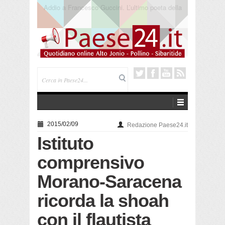
Saracena. Presentato “America”, il romanzo di Luigi
Pandolfi che racconta l’emigrazione
2015/02/09
Redazione Paese24.it
Istituto
comprensivo
Morano-Saracena
ricorda la shoah
con il flautista