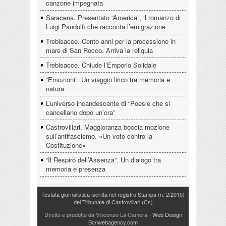
canzone impegnata
Saracena. Presentato “America”, il romanzo di
Luigi Pandolfi che racconta l’emigrazione
Trebisacce. Cento anni per la processione in
mare di San Rocco. Arriva la reliquia
Trebisacce. Chiude l’Emporio Solidale
“Emozioni”. Un viaggio lirico tra memoria e
natura
L’universo incandescente di “Poesie che si
cancellano dopo un’ora”
Castrovillari, Maggioranza boccia mozione
sull’antifascismo. «Un voto contro la
Costituzione»
“Il Respiro dell’Assenza”. Un dialogo tra
memoria e presenza
Testata giornalistica iscritta nel registro Stampa (n. 2/2015)
del Tribunale di Castrovillari (Cs)
Diretto e prodotto da Vincenzo La Camera
- Web Design
Bcnwebagency.com