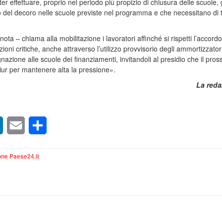
ter effettuare, proprio nel periodo più propizio di chiusura delle scuole, g
 del decoro nelle scuole previste nel programma e che necessitano di t
ota – chiama alla mobilitazione i lavoratori affinché si rispetti l’accordo
zioni critiche, anche attraverso l’utilizzo provvisorio degli ammortizzator
egnazione alle scuole dei finanziamenti, invitandoli al presidio che il pro
Miur per mantenere alta la pressione».
La reda
sApp
LinkedIn
Email
Condividi
ne Paese24.it