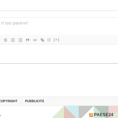
{}
[+]
COPYRIGHT
PUBBLICITÀ
A
PAESE24