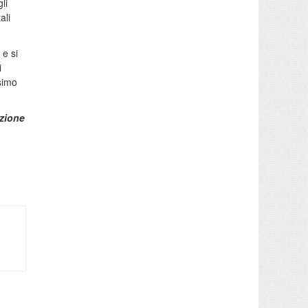
li
ali
 e si
i
ssimo
zione