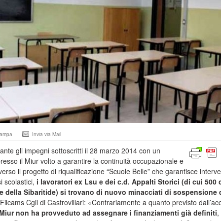
tampa
Invia via Mail
nte gli impegni sottoscritti il 28 marzo 2014 con un
resso il Miur volto a garantire la continuità occupazionale e
verso il progetto di riqualificazione “Scuole Belle” che garantisce interve
i scolastici,
i lavoratori ex Lsu e dei c.d. Appalti Storici (di cui 500 
o e della Sibaritide) si trovano di nuovo minacciati di sospensione 
 Filcams Cgil di Castrovillari: «Contrariamente a quanto previsto dall’ac
 Miur non ha provveduto ad assegnare i finanziamenti già definiti
,