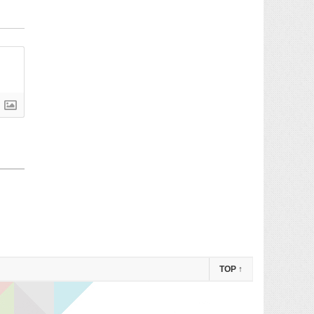
TOP
↑