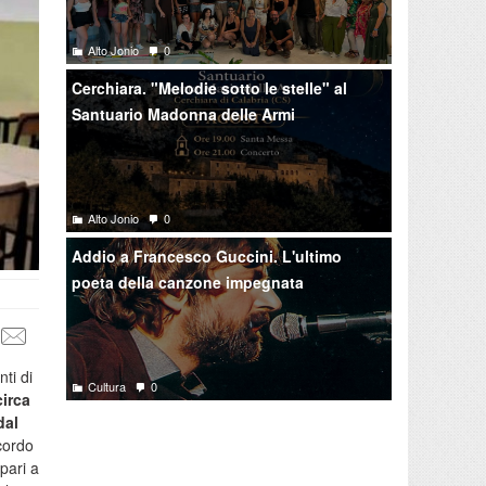
Alto Jonio
0
Cerchiara. "Melodie sotto le stelle" al
Santuario Madonna delle Armi
Alto Jonio
0
Addio a Francesco Guccini. L'ultimo
poeta della canzone impegnata
nti di
Cultura
0
circa
dal
cordo
 pari a