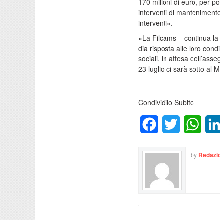
170 milioni di euro, per po
interventi di mantenimento
interventi».
«La Filcams – continua la n
dia risposta alle loro condi
sociali, in attesa dell’ass
23 luglio ci sarà sotto al 
Condividilo Subito
Facebook
Twitter
What
by
Redazio