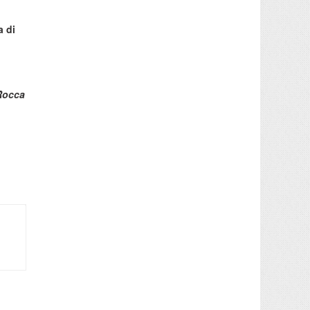
a di
Rocca