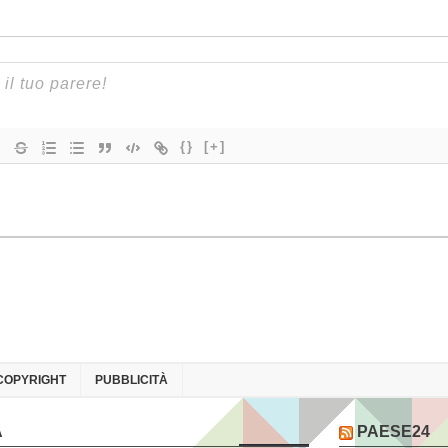
{}
[+]
COPYRIGHT
PUBBLICITÀ
A
PAESE24