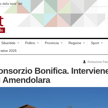
o della terra” del
Sibaritide
Pollino
Provincia
Regione
Sport
rative 2026
Redazione Paes
onsorzio Bonifica. Interviene
i Amendolara