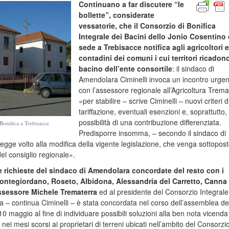
Continuano a far discutere “le
bollette”, considerate
vessatorie, che il Consorzio di Bonifica
Integrale dei Bacini dello Jonio Cosentino
sede a Trebisacce notifica agli agricoltori e
contadini dei comuni i cui territori ricadon
bacino dell’ente consortile
: il sindaco di
Amendolara Ciminelli invoca un incontro urgen
con l’assessore regionale all’Agricoltura Trema
«per stabilire – scrive Ciminelli – nuovi criteri d
tariffazione, eventuali esenzioni e, soprattutto, 
possibilità di una contribuzione differenziata.
Bonifica a Trebisacce
Predisporre insomma, – secondo il sindaco di
egge volto alla modifica della vigente legislazione, che venga sottopost
el consiglio regionale».
e richieste del sindaco di Amendolara concordate del resto con i
Montegiordano, Roseto, Albidona, Alessandria del Carretto, Canna
’assessore Michele Trematerra
ed al presidente del Consorzio Integrale
iva – continua Ciminelli – è stata concordata nel corso dell’assemblea de
10 maggio al fine di individuare possibili soluzioni alla ben nota vicenda
 nei mesi scorsi ai proprietari di terreni ubicati nell’ambito del Consorzio