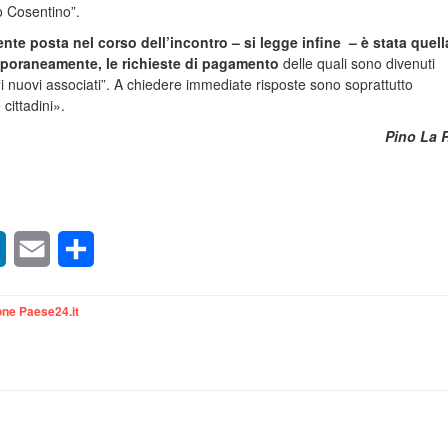
io Cosentino”.
te posta nel corso dell’incontro – si legge infine – è stata quell
poraneamente, le richieste di pagamento
delle quali sono divenuti
i nuovi associati”. A chiedere immediate risposte sono soprattutto
cittadini».
Pino La 
sApp
LinkedIn
Email
Condividi
ne Paese24.it