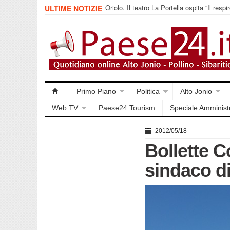
Oriolo. Il teatro La Portella ospita “Il respir
ULTIME NOTIZIE
collettivo 365
Primo Piano
Politica
Alto Jonio
Web TV
Paese24 Tourism
Speciale Amminist
2012/05/18
Bollette C
sindaco d