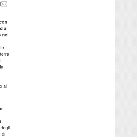
 con
d ai
o nel
te
terra
i
la
o al
 e
i
 degli
 di