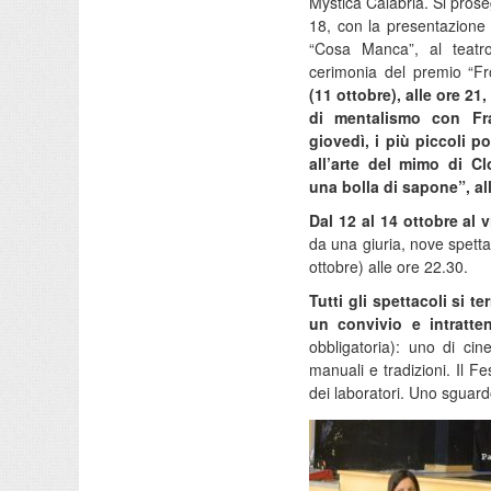
Mystica Calabria. Si pros
18, con la presentazione d
“Cosa Manca”, al teatro
cerimonia del premio “Fr
(11 ottobre), alle ore 2
di mentalismo con Fr
giovedì, i più piccoli p
all’arte del mimo di C
una bolla di sapone”, all
Dal 12 al 14 ottobre al vi
da una giuria, nove spett
ottobre) alle ore 22.30.
Tutti gli spettacoli si t
un convivio e intratten
obbligatoria): uno di cin
manuali e tradizioni. Il Fe
dei laboratori. Uno sguardo,