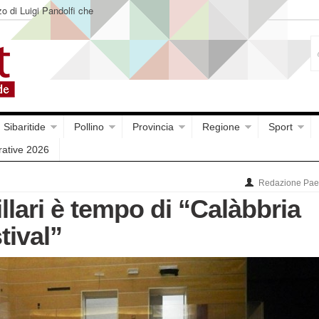
o di Luigi Pandolfi che
Sibaritide
Pollino
Provincia
Regione
Sport
rative 2026
Redazione Paes
llari è tempo di “Calàbbria
tival”