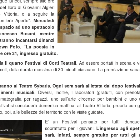
egue lunedì, sempre alle ore
el libro di Giovanni Algieri
 Vittoria, e a seguire la
ontiere Aperte”.
Mercoledì
1, spazio ad uno spettacolo
ancesco Busani, mentre
otranno incantarsi dinanzi
lown Fofo.
“La poesia in
e ore 21, ingresso gratuito.
a il quarto Festival di Corti Teatrali.
Ad essere portati in scena e va
acoli, della durata massima di 30 minuti ciascuno. La premiazione saba
erranno al Teatro Sybaris. Ogni sera sarà allietata dal dopo festiva
imenti musicali.
Diversi, inoltre, i laboratori (gratuiti, con prenot
ematografia per ragazzi, uno sull’arte circense per bambini e uno d
stival si concluderà domenica mattina, al Teatro Vittoria, proprio con gli
 poi, alle bellezze del territorio con le visite guidate.
E’ un Festival pensato per tutti, dunqu
soprattutto per i giovani.
L’ingresso agli spet
sarà, infatti, sempre gratuito per tutti gli