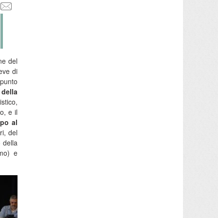
ne del
eve di
 punto
 della
stico,
, e il
mpo al
i, del
 della
smo) e