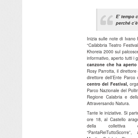
E’ tempo c
perché c’
Inizia sulle note di Ivan
“Calàbbria Teatro Festival
Khoreia 2000 sul palcoscen
informativo, aperto tutti i 
canzone che ha aperto l
Rosy Parrotta, il direttore
direttore dell’Ente Parco
centro del Festival,
organ
Parco Nazionale del Pollin
Regione Calabria e dell
Attraversando Natura.
Tante le iniziative. Si par
ore 18, al Castello arag
della collettiva d
“PantaReiTuttoScorre”,