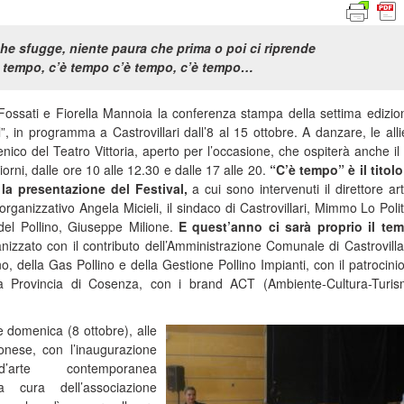
he sfugge, niente paura che prima o poi ci riprende
è tempo, c’è tempo c’è tempo, c’è tempo…
o Fossati e Fiorella Mannoia la conferenza stampa della settima edizio
”, in programma a Castrovillari dall’8 al 15 ottobre. A danzare, le alli
ico del Teatro Vittoria, aperto per l’occasione, che ospiterà anche il
giorni, dalle ore 10 alle 12.30 e dalle 17 alle 20.
“C’è tempo” è il titolo
a presentazione del Festival,
a cui sono intervenuti il direttore arti
 organizzativo Angela Micieli, il sindaco di Castrovillari, Mimmo Lo Polito
 del Pollino, Giuseppe Milione.
E quest’anno ci sarà proprio il te
izzato con il contributo dell’Amministrazione Comunale di Castrovillar
o, della Gas Pollino e della Gestione Pollino Impianti, con il patrocinio
a Provincia di Cosenza, con i brand ACT (Ambiente-Cultura-Turi
te domenica (8 ottobre), alle
onese, con l’inaugurazione
’arte contemporanea
 a cura dell’associazione