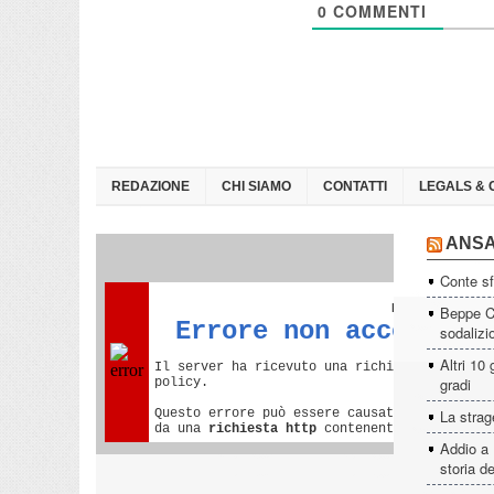
0
COMMENTI
REDAZIONE
CHI SIAMO
CONTATTI
LEGALS & 
ANS
Conte sf
Beppe Ca
sodalizi
Altri 10 
gradi
La strage
Addio a 
storia d