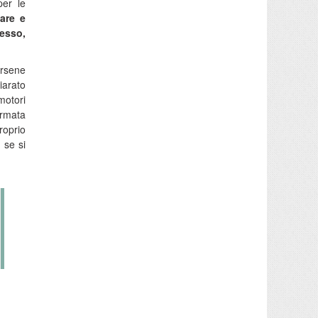
er le
are e
pesso,
arsene
iarato
motori
ermata
roprio
 se si