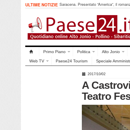
Saracena. Presentato “America”, il romanz
ULTIME NOTIZIE
racconta l’emigrazione
Primo Piano
Politica
Alto Jonio
Web TV
Paese24 Tourism
Speciale Amminist
2017/10/02
A Castrovi
Teatro Fes