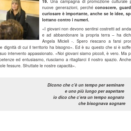
19.
Una campagna di promozione culturale p
nuove generazioni, perché
conoscere, guard
curiosare è importante, anche se le idee, s
lottano contro i numeri.
«I giovani non devono sentirsi costretti ad and
e ad abbandonare la propria terra – ha dich
Angela Micieli -. Spero riescano a farsi pro
 e dignità di cui il territorio ha bisogno». Ed è su questo che si è soff
suo intervento appassionato. «Noi giovani siamo piccoli, è vero. Ma p
etenze ed entusiasmo, riusciamo a ritagliarci il nostro spazio. Anche
cole fessure. Sfruttate le nostre capacità».
Dicono che c’è un tempo per seminare
e uno più lungo per aspettare
io dico che c’era un tempo sognato
che bisognava sognare