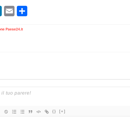
sApp
LinkedIn
Email
Condividi
ne Paese24.it
{}
[+]