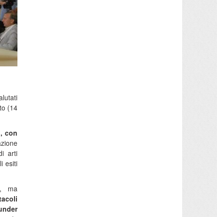
lutati
to (14
l, con
azione
i arti
 esiti
e, ma
tacoli
 under