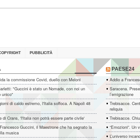
COPYRIGHT
PUBBLICITÀ
A
PAESE24
ida la commissione Covid, duello con Meloni
Addio a Francesc
rletti: "Guccini è stato un Nomade, con noi un
Saracena. Presen
o unico"
l’emigrazione
giorni di caldo estremo, l'Italia soffoca. A Napoli 48
Trebisacce. Cent
reliquia
 di Crans, 'l'Italia non potrà essere parte civile'
Trebisacce. Chiu
Francesco Guccini, il Maestrone che ha segnato la
“Emozioni”. Un v
ella musica
L’universo incan