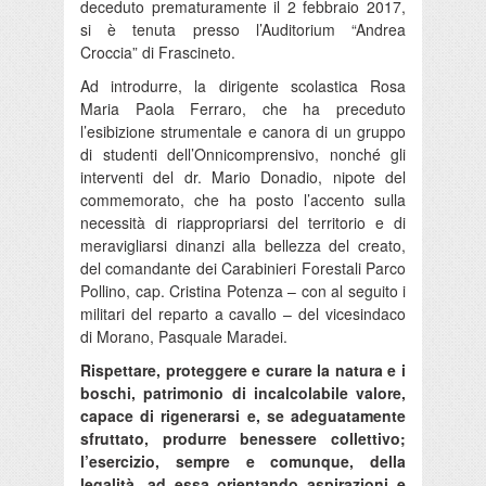
deceduto prematuramente il 2 febbraio 2017,
si è tenuta presso l’Auditorium “Andrea
Croccia” di Frascineto.
Ad introdurre, la dirigente scolastica Rosa
Maria Paola Ferraro, che ha preceduto
l’esibizione strumentale e canora di un gruppo
di studenti dell’Onnicomprensivo, nonché gli
interventi del dr. Mario Donadio, nipote del
commemorato, che ha posto l’accento sulla
necessità di riappropriarsi del territorio e di
meravigliarsi dinanzi alla bellezza del creato,
del comandante dei Carabinieri Forestali Parco
Pollino, cap. Cristina Potenza – con al seguito i
militari del reparto a cavallo – del vicesindaco
di Morano, Pasquale Maradei.
Rispettare, proteggere e curare la natura e i
boschi, patrimonio di incalcolabile valore,
capace di rigenerarsi e, se adeguatamente
sfruttato, produrre benessere collettivo;
l’esercizio, sempre e comunque, della
legalità, ad essa orientando aspirazioni e