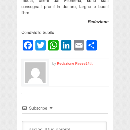
media, offerti dai Filomena, sono stati
consegnati premi in denaro, targhe e buoni
libro.
Redazione
Condividilo Subito
Facebook
Twitter
WhatsApp
LinkedIn
Email
Condividi
by
Redazione Paese24.it
Subscribe