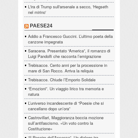
L'ira di Trump sull'arsenale a secco, 'Hegseth
nel mirino'
PAESE24
Addio a Francesco Guccini. L’ultimo poeta della
canzone impegnata
Saracena. Presentato “America”, il romanzo di
Luigi Pandolfi che racconta l’emigrazione
Trebisacce. Cento anni per la processione in
mare di San Rocco. Arriva la reliquia
Trebisacce. Chiude l’Emporio Solidale
“Emozioni”. Un viaggio lirico tra memoria e
natura
L’universo incandescente di “Poesie che si
cancellano dopo un’ora”
Castrovillari, Maggioranza boccia mozione
sull’antifascismo. «Un voto contro la
Costituzione»
“Il Respiro dell’Assenza”. Un dialogo tra