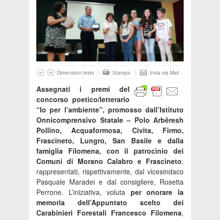
Dimensioni testo
Stampa
Invia via Mail
Assegnati i premi del
concorso poetico/letterario
“Io per l’ambiente”, promosso dall’Istituto
Onnicomprensivo Statale – Polo Arbëresh
Pollino, Acquaformosa, Civita, Firmo,
Frascineto, Lungro, San Basile e dalla
famiglia Filomena, con il patrocinio dei
Comuni di Morano Calabro e Frascineto
,
rappresentati, rispettivamente, dal vicesindaco
Pasquale Maradei e dal consigliere, Rosetta
Perrone. L’iniziativa, voluta
per onorare la
memoria dell’Appuntato scelto dei
Carabinieri Forestali Francesco Filomena
,