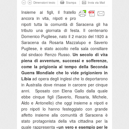
Dimensioni testo
Stampa
Invia via Mail
Insieme ai figli, il fratello
ancora in vita, nipoti e pro
nipoti tutta la comunità di Saracena gli ha
tributo una giornata di festa. Il centenario
Domenico Pugliese, nato il 2 marzo del 1920 a
Saracena da Rosaria Mazzalupo e Saverio
Pugliese, è stato accolto nella sala consiliare
dal sindaco Renzo Russo.
Un secolo di vita
piena di avventure, successi e sofferenze,
come la prigionia al tempo della Seconda
Guerra Mondiale che lo vide prigioniero in
Libia
ad opera degli inglesi che lo deportarono
in Australia dove rimase in carcere per cinque
anni. Sposato con Elena Gallo dalla quale
ebbe cinque figli (Saverio, Rosaria, Michele,
Aldo e Antonello) che oggi insieme a nipoti e
pro nipoti lo hanno festeggiato con grande
affetto insieme alla comunità di Saracena è
stato protagonista della vita cittadina per la
quale rappresenta
«un vero e esempio per le