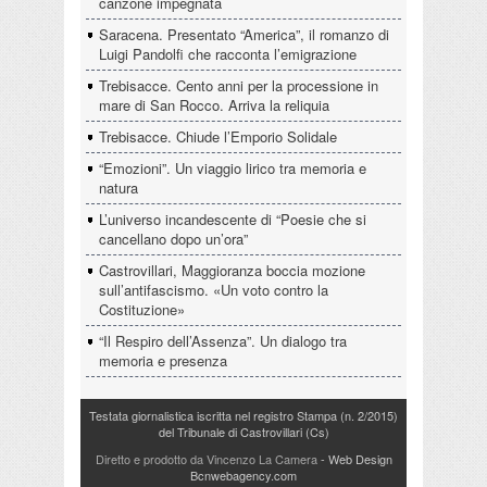
canzone impegnata
Saracena. Presentato “America”, il romanzo di
Luigi Pandolfi che racconta l’emigrazione
Trebisacce. Cento anni per la processione in
mare di San Rocco. Arriva la reliquia
Trebisacce. Chiude l’Emporio Solidale
“Emozioni”. Un viaggio lirico tra memoria e
natura
L’universo incandescente di “Poesie che si
cancellano dopo un’ora”
Castrovillari, Maggioranza boccia mozione
sull’antifascismo. «Un voto contro la
Costituzione»
“Il Respiro dell’Assenza”. Un dialogo tra
memoria e presenza
Testata giornalistica iscritta nel registro Stampa (n. 2/2015)
del Tribunale di Castrovillari (Cs)
Diretto e prodotto da Vincenzo La Camera
- Web Design
Bcnwebagency.com