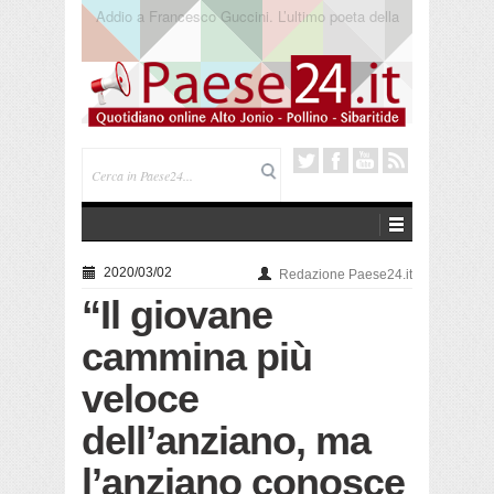
Saracena. Presentato “America”, il romanzo di Luigi
Pandolfi che racconta l’emigrazione
2020/03/02
Redazione Paese24.it
“Il giovane
cammina più
veloce
dell’anziano, ma
l’anziano conosce