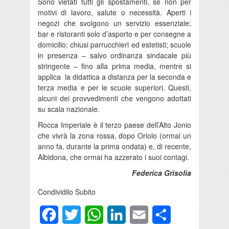
Sono vietati tutti gli spostamenti, se non per
motivi di lavoro, salute o necessità. Aperti i
negozi che svolgono un servizio essenziale;
bar e ristoranti solo d’asporto e per consegne a
domicilio; chiusi parrucchieri ed estetisti; scuole
in presenza – salvo ordinanza sindacale più
stringente – fino alla prima media, mentre si
applica la didattica a distanza per la seconda e
terza media e per le scuole superiori. Questi,
alcuni dei provvedimenti che vengono adottati
su scala nazionale.
Rocca Imperiale è il terzo paese dell’Alto Jonio
che vivrà la zona rossa, dopo Oriolo (ormai un
anno fa, durante la prima ondata) e, di recente,
Albidona, che ormai ha azzerato i suoi contagi.
Federica Grisolia
Condividilo Subito
Facebook
Twitter
WhatsApp
LinkedIn
Email
Condividi