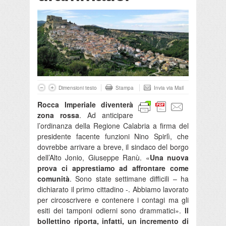
Dimensioni testo
Stampa
Invia via Mail
Rocca Imperiale diventerà
zona rossa
. Ad anticipare
l’ordinanza della Regione Calabria a firma del
presidente facente funzioni Nino Spirlì, che
dovrebbe arrivare a breve, il sindaco del borgo
dell’Alto Jonio, Giuseppe Ranù. «
Una nuova
prova ci apprestiamo ad affrontare come
comunità
. Sono state settimane difficili – ha
dichiarato il primo cittadino -. Abbiamo lavorato
per circoscrivere e contenere i contagi ma gli
esiti dei tamponi odierni sono drammatici».
Il
bollettino riporta, infatti, un incremento di