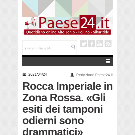
Saracena. Presentato “America”, il romanzo di Luigi
Pandolfi che racconta l’emigrazione
2021/04/24
Redazione Paese24.it
Rocca Imperiale in
Zona Rossa. «Gli
esiti dei tamponi
odierni sono
drammatici»