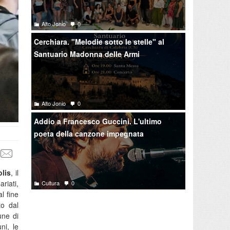
Alto Jonio
0
Cerchiara. "Melodie sotto le stelle" al
Santuario Madonna delle Armi
Alto Jonio
0
Addio a Francesco Guccini. L'ultimo
poeta della canzone impegnata
lis
, il
riati,
Cultura
0
l fine
o dal
une di
ni, le