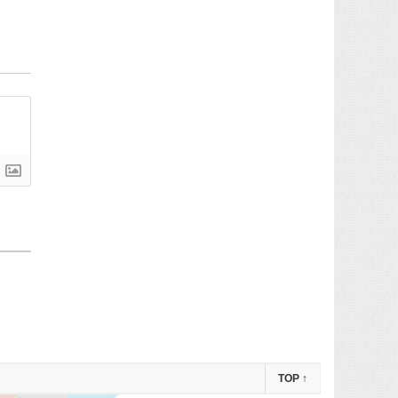
TOP
↑