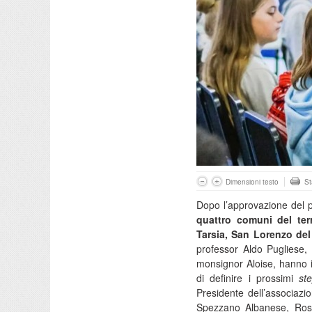
Dimensioni testo
S
Dopo l’approvazione del p
quattro comuni del ter
Tarsia, San Lorenzo del
professor Aldo Pugliese, 
monsignor Aloise, hanno inc
di definire i prossimi
st
Presidente dell’associazi
Spezzano Albanese, Rossa