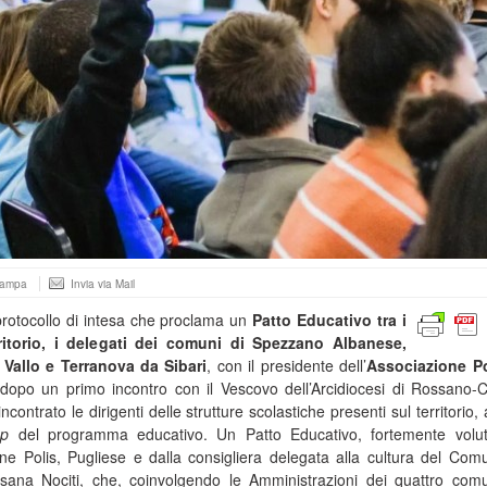
tampa
Invia via Mail
rotocollo di intesa che proclama un
Patto Educativo tra i
ritorio, i delegati dei comuni di Spezzano Albanese,
 Vallo e Terranova da Sibari
, con il presidente dell’
Associazione Po
dopo un primo incontro con il Vescovo dell’Arcidiocesi di Rossano-Ca
ontrato le dirigenti delle strutture scolastiche presenti sul territorio, a
ep
del programma educativo. Un Patto Educativo, fortemente volut
one Polis, Pugliese e dalla consigliera delegata alla cultura del Com
na Nociti, che, coinvolgendo le Amministrazioni dei quattro comu