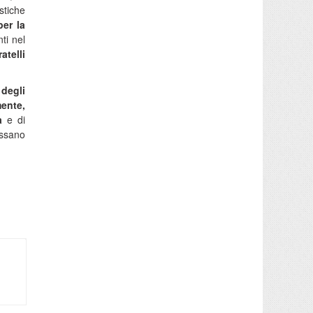
astiche
er la
nti nel
atelli
 degli
ente,
a
e di
ossano