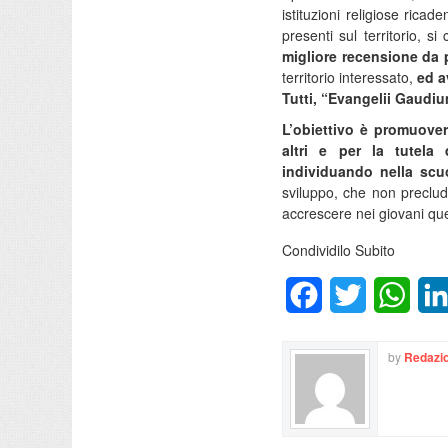
istituzioni religiose ricade
presenti sul territorio, si
migliore recensione da p
territorio interessato,
ed a
Tutti, “Evangelii Gaudiu
L’obiettivo è promuovere
altri e per la tutela
individuando nella scuo
sviluppo, che non precluda
accrescere nei giovani q
Condividilo Subito
Facebook
Twitter
What
by
Redazio