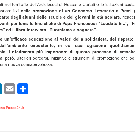
nti nel territorio dell’Arcidiocesi di Rossano-Cariati e le istituzioni scol
 concretizzi
nella promozione di un Concorso Letterario a Premi p
arte degli alunni delle scuole e dei giovani in età scolare
, ricade
venti per tema le Encicliche di Papa Francesco: “Laudato Si..”, “Fr
m” ed il libro-intervista “Ritorniamo a sognare”.
 un’efficace educazione ai valori della solidarietà, del rispetto
 dell’ambiente circostante, in cui essi agiscono quotidianam
la il riferimento più importante di questo processo di crescit
, però, ulteriori percorsi, iniziative e strumenti di promozione che p
uesta nuova consapevolezza.
sApp
LinkedIn
Email
Condividi
ne Paese24.it