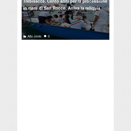
Trebisacce. Cento anni per la processione
in mare di San Rocco. Arriva la reliquia
Alto Jonio
0