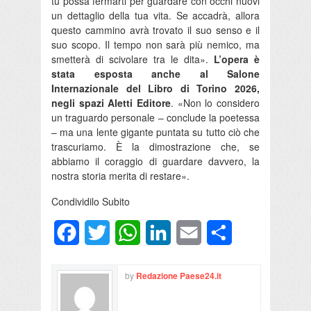
tu possa fermarti per guardare con occhi nuovi
un dettaglio della tua vita. Se accadrà, allora
questo cammino avrà trovato il suo senso e il
suo scopo. Il tempo non sarà più nemico, ma
smetterà di scivolare tra le dita».
L’opera è
stata esposta anche al Salone
Internazionale del Libro di Torino 2026,
negli spazi Aletti Editore
. «Non lo considero
un traguardo personale – conclude la poetessa
– ma una lente gigante puntata su tutto ciò che
trascuriamo. È la dimostrazione che, se
abbiamo il coraggio di guardare davvero, la
nostra storia merita di restare».
Condividilo Subito
Facebook
Twitter
WhatsApp
LinkedIn
Email
Condividi
by
Redazione Paese24.it