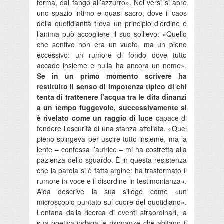
forma, dal fango all’azzurro». Nei versi si apre
uno spazio intimo e quasi sacro, dove il caos
della quotidianità trova un principio d’ordine e
l’anima può accogliere il suo sollievo: «Quello
che sentivo non era un vuoto, ma un pieno
eccessivo: un rumore di fondo dove tutto
accade insieme e nulla ha ancora un nome».
Se in un primo momento scrivere ha
restituito il senso di impotenza tipico di chi
tenta di trattenere l’acqua tra le dita dinanzi
a un tempo fuggevole, successivamente si
è rivelato come un raggio di luce
capace di
fendere l’oscurità di una stanza affollata. «Quel
pieno spingeva per uscire tutto insieme, ma la
lente – confessa l’autrice – mi ha costretta alla
pazienza dello sguardo. È in questa resistenza
che la parola si è fatta argine: ha trasformato il
rumore in voce e il disordine in testimonianza».
Aida descrive la sua silloge come «un
microscopio puntato sul cuore del quotidiano».
Lontana dalla ricerca di eventi straordinari, la
sua poetica indaga le risonanze che abitano il