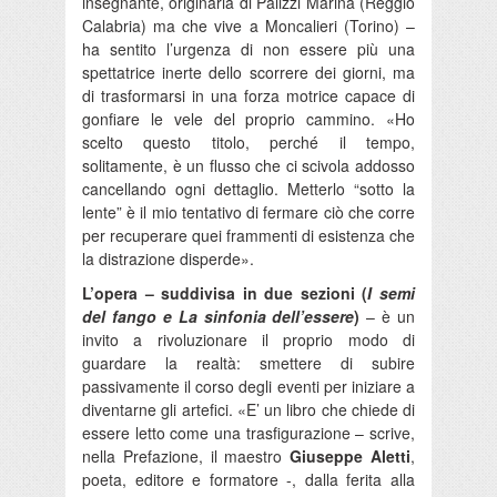
insegnante, originaria di Palizzi Marina (Reggio
Calabria) ma che vive a Moncalieri (Torino) –
ha sentito l’urgenza di non essere più una
spettatrice inerte dello scorrere dei giorni, ma
di trasformarsi in una forza motrice capace di
gonfiare le vele del proprio cammino. «Ho
scelto questo titolo, perché il tempo,
solitamente, è un flusso che ci scivola addosso
cancellando ogni dettaglio. Metterlo “sotto la
lente” è il mio tentativo di fermare ciò che corre
per recuperare quei frammenti di esistenza che
la distrazione disperde».
L’opera – suddivisa in due sezioni (
I semi
del fango e La sinfonia dell’essere
)
– è un
invito a rivoluzionare il proprio modo di
guardare la realtà: smettere di subire
passivamente il corso degli eventi per iniziare a
diventarne gli artefici. «E’ un libro che chiede di
essere letto come una trasfigurazione – scrive,
nella Prefazione, il maestro
Giuseppe Aletti
,
poeta, editore e formatore -, dalla ferita alla