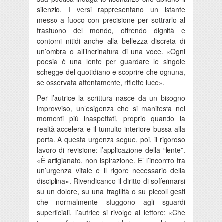
silenzio. I versi rappresentano un istante
messo a fuoco con precisione per sottrarlo al
frastuono del mondo, offrendo dignità e
contorni nitidi anche alla bellezza discreta di
un’ombra o all’incrinatura di una voce. «Ogni
poesia è una lente per guardare le singole
schegge del quotidiano e scoprire che ognuna,
se osservata attentamente, riflette luce».
Per l’autrice la scrittura nasce da un bisogno
improvviso, un’esigenza che si manifesta nei
momenti più inaspettati, proprio quando la
realtà accelera e il tumulto interiore bussa alla
porta. A questa urgenza segue, poi, il rigoroso
lavoro di revisione: l’applicazione della “lente”.
«È artigianato, non ispirazione. E’ l’incontro tra
un’urgenza vitale e il rigore necessario della
disciplina». Rivendicando il diritto di soffermarsi
su un dolore, su una fragilità o su piccoli gesti
che normalmente sfuggono agli sguardi
superficiali, l’autrice si rivolge al lettore: «Che