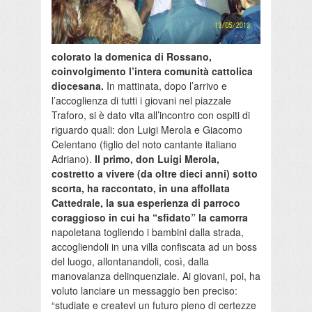
colorato la domenica di Rossano,
coinvolgimento l’intera comunità cattolica
diocesana.
In mattinata, dopo l’arrivo e
l’accoglienza di tutti i giovani nel piazzale
Traforo, si è dato vita all’incontro con ospiti di
riguardo quali: don Luigi Merola e Giacomo
Celentano (figlio del noto cantante italiano
Adriano).
Il primo, don Luigi Merola,
costretto a vivere (da oltre dieci anni) sotto
scorta, ha raccontato, in una affollata
Cattedrale, la sua esperienza di parroco
coraggioso in cui ha “sfidato” la camorra
napoletana togliendo i bambini dalla strada,
accogliendoli in una villa confiscata ad un boss
del luogo, allontanandoli, così, dalla
manovalanza delinquenziale. Ai giovani, poi, ha
voluto lanciare un messaggio ben preciso:
“studiate e createvi un futuro pieno di certezze