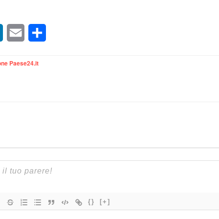
sApp
LinkedIn
Email
Condividi
ne Paese24.it
{}
[+]