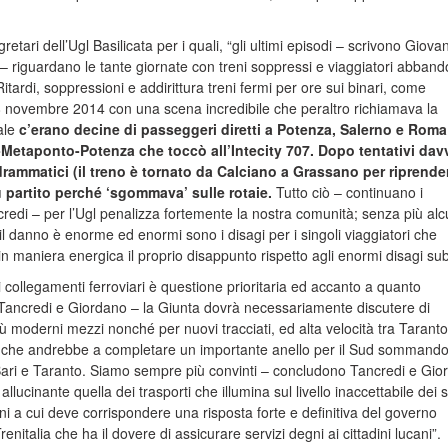
etari dell’Ugl Basilicata per i quali, “gli ultimi episodi – scrivono Giova
 riguardano le tante giornate con treni soppressi e viaggiatori abband
Ritardi, soppressioni e addirittura treni fermi per ore sui binari, come
8 novembre 2014 con una scena incredibile che peraltro richiamava la
ale
c’erano decine di passeggeri diretti a Potenza, Salerno e Roma
o-Metaponto-Potenza che toccò all’Intecity 707. Dopo tentativi dav
rammatici (il treno è tornato da Calciano a Grassano per riprender
ù partito perché ‘sgommava’ sulle rotaie.
Tutto ciò – continuano i
redi – per l’Ugl penalizza fortemente la nostra comunità; senza più al
il danno è enorme ed enormi sono i disagi per i singoli viaggiatori che
 maniera energica il proprio disappunto rispetto agli enormi disagi subi
i collegamenti ferroviari è questione prioritaria ed accanto a quanto
ancredi e Giordano – la Giunta dovrà necessariamente discutere di
iù moderni mezzi nonché per nuovi tracciati, ed alta velocità tra Taranto
che andrebbe a completare un importante anello per il Sud sommandos
, Bari e Taranto. Siamo sempre più convinti – concludono Tancredi e Gi
 allucinante quella dei trasporti che illumina sul livello inaccettabile dei s
cani a cui deve corrispondere una risposta forte e definitiva del governo
enitalia che ha il dovere di assicurare servizi degni ai cittadini lucani”.