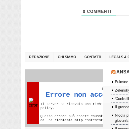
0
COMMENTI
REDAZIONE
CHI SIAMO
CONTATTI
LEGALS & 
ANS
Fulmine 
Zelensky
'Controll
Il grande
Nicola p
giovanis
Il govern