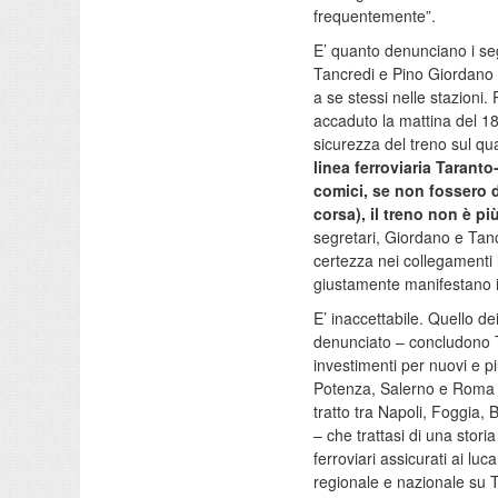
frequentemente”.
E’ quanto denunciano i segr
Tancredi e Pino Giordano –
a se stessi nelle stazioni. 
accaduto la mattina del 1
sicurezza del treno sul qu
linea ferroviaria Tarant
comici, se non fossero d
corsa), il treno non è pi
segretari, Giordano e Tanc
certezza nei collegamenti 
giustamente manifestano in
E’ inaccettabile. Quello de
denunciato – concludono T
investimenti per nuovi e p
Potenza, Salerno e Roma 
tratto tra Napoli, Foggia
– che trattasi di una storia
ferroviari assicurati ai lu
regionale e nazionale su Tr