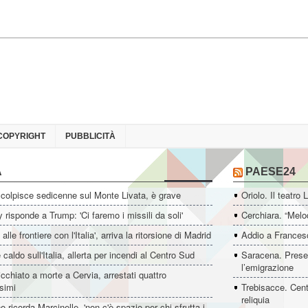
COPYRIGHT
PUBBLICITÀ
A
PAESE24
colpisce sedicenne sul Monte Livata, è grave
Oriolo. Il teatro 
 risponde a Trump: 'Ci faremo i missili da soli'
Cerchiara. “Melo
i alle frontiere con l'Italia', arriva la ritorsione di Madrid
Addio a Francesc
 caldo sull'Italia, allerta per incendi al Centro Sud
Saracena. Presen
l’emigrazione
icchiato a morte a Cervia, arrestati quattro
simi
Trebisacce. Cent
reliquia
o ricorda Marcinelle, 'non c'è spazio per chi sfrutta i