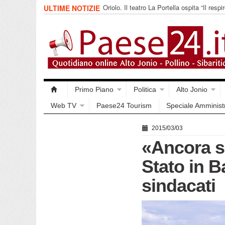
Oriolo. Il teatro La Portella ospita “Il respir
ULTIME NOTIZIE
collettivo 365
Primo Piano
Politica
Alto Jonio
Web TV
Paese24 Tourism
Speciale Amminist
2015/03/03
«Ancora si
Stato in B
sindacati