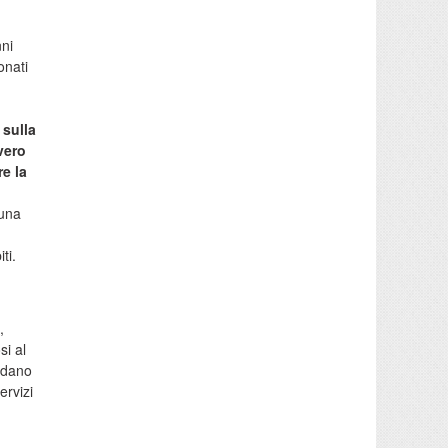
nni
onati
 sulla
vero
e la
cuna
ti.
,
i al
ordano
ervizi