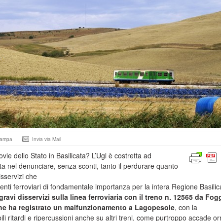
tampa
Invia via Mail
ovie dello Stato in Basilicata? L’Ugl è costretta ad
ta nel denunciare, senza sconti, tanto il perdurare quanto
isservizi che
ti ferroviari di fondamentale importanza per la intera Regione Basilic
ravi disservizi sulla linea ferroviaria con il treno n. 12565 da Fog
che ha registrato un malfunzionamento a Lagopesole
, con la
li ritardi e ripercussioni anche su altri treni, come purtroppo accade o